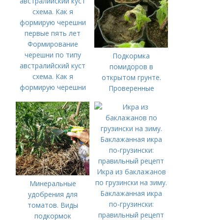
Формирование
черешни по типу
Подкормка
австралийский куст
помидоров в
схема. Как я
открытом грунте.
формирую черешни
Проверенные
первые пять лет
органические и
минеральные
удобрения
Икра из баклажанов
по грузински на зиму.
Минеральные
Баклажанная икра
удобрения для
по-грузински:
томатов. Виды
правильный рецепт
подкормок