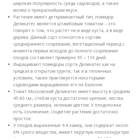
широкая популярность среди садоводов, а также
молва о прекраснейшем вкусе.
Растение имеет детерминантный тип, помидор
Деликатес является штамбовым томатом – это
говорит о том, что растет не в виде куста, а в виде
дерева. Данный сорт относится к сортам
среднераннего созревание, вегетационный период с
момента первых всходов до полного созревания
плодов составляет примерно 95 – 110 дней.
Выращивают помидоры сорта Деликатес как на
грядках в открытом грунте, так и в тепличных
условиях, также практикуется некоторыми
садоводами выращивание его на балконе.
Томат Московский Деликатес имеет высоту в среднем
45-60 см., стебли куста достаточно крепкие, листва
среднего размера, зеленым цветом. У плодоножки
есть сочленение, соцветие растения достаточно
простое.
У плодов выраженные 4-6 камер, они содержат около
6% сухого вещества, имеют округлую-плоскоокруглую