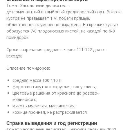
Томат Засолочный деликатес –
детерминантный штамбовый среднерослый сорт. Высота
кустов не превышает 1 м, побеги прямые,
облиственность умеренно выражена. На крепких кустах
образуется 7-8 плодоносных кистей, на каждой по 6-8
помидорок.
Сроки созревания средние – через 111-122 дня от
всходов.
Описание помидоров:
средняя масса 100-110 г;
форма вытянутая и округлая, как у сливы;
цветовые решения от красного до розово-
малинового;
мякоть мясистая, маслянистая;
кожица прочная, не растрескивается.
Страна выведения и год регистрации
Томат Засолочный деликатес – находка селекции 2000