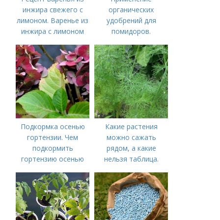
инжира свежего с
органических
лимоном. Варенье из
удобрений для
инжира с лимоном
помидоров.
Органические
удобрения для
томатов
Подкормка осенью
Какие растения
гортензии. Чем
можно сажать
подкормить
рядом, а какие
гортензию осенью
нельзя таблица.
Хорошие соседи