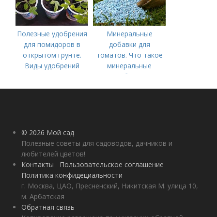
Полезные удобрения
Минеральные
для помидоров в
добавки для
открытом грунте.
томатов. Что такое
Виды удобрений
минеральные
удобрения
© 2026 Мой сад
Полезные советы для садоводов, дачников и
любителей цветов!
Контакты
Пользовательское соглашение
Политика конфидециальности
г. Москва, ЦАО, Пресненский, Никитская М. улица 10,
м. Арбатская
Обратная связь