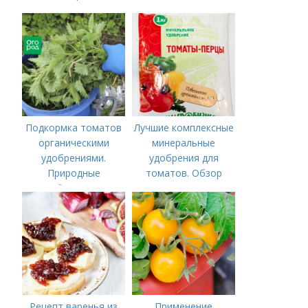
Подкормка томатов
Лучшие комплексные
органическими
минеральные
удобрениями.
удобрения для
Природные
томатов. Обзор
удобрения для
лучших минеральных
подкормки "по листу"
удобрений для
томатов: правила
внесения в почву
Рецепт варенья из
Применение