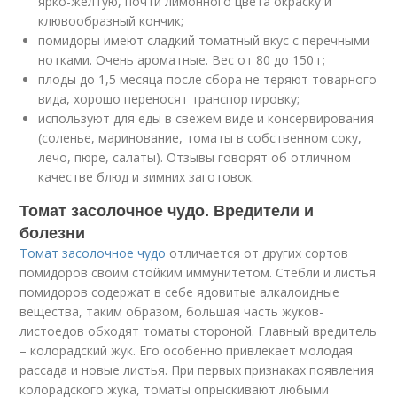
ярко-желтую, почти лимонного цвета окраску и
клювообразный кончик;
помидоры имеют сладкий томатный вкус с перечными
нотками. Очень ароматные. Вес от 80 до 150 г;
плоды до 1,5 месяца после сбора не теряют товарного
вида, хорошо переносят транспортировку;
используют для еды в свежем виде и консервирования
(соленье, маринование, томаты в собственном соку,
лечо, пюре, салаты). Отзывы говорят об отличном
качестве блюд и зимних заготовок.
Томат засолочное чудо. Вредители и
болезни
Томат засолочное чудо
отличается от других сортов
помидоров своим стойким иммунитетом. Стебли и листья
помидоров содержат в себе ядовитые алкалоидные
вещества, таким образом, большая часть жуков-
листоедов обходят томаты стороной. Главный вредитель
– колорадский жук. Его особенно привлекает молодая
рассада и новые листья. При первых признаках появления
колорадского жука, томаты опрыскивают любыми