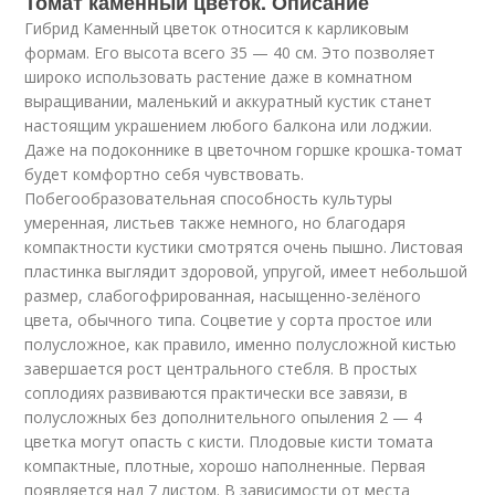
Томат каменный цветок. Описание
Гибрид Каменный цветок относится к карликовым
формам. Его высота всего 35 — 40 см. Это позволяет
широко использовать растение даже в комнатном
выращивании, маленький и аккуратный кустик станет
настоящим украшением любого балкона или лоджии.
Даже на подоконнике в цветочном горшке крошка-томат
будет комфортно себя чувствовать.
Побегообразовательная способность культуры
умеренная, листьев также немного, но благодаря
компактности кустики смотрятся очень пышно. Листовая
пластинка выглядит здоровой, упругой, имеет небольшой
размер, слабогофрированная, насыщенно-зелёного
цвета, обычного типа. Соцветие у сорта простое или
полусложное, как правило, именно полусложной кистью
завершается рост центрального стебля. В простых
соплодиях развиваются практически все завязи, в
полусложных без дополнительного опыления 2 — 4
цветка могут опасть с кисти. Плодовые кисти томата
компактные, плотные, хорошо наполненные. Первая
появляется над 7 листом. В зависимости от места