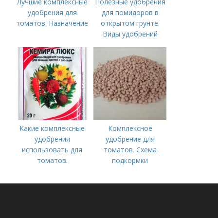
Лучшие комплексные
Полезные удобрения
удобрения для
для помидоров в
томатов. Назначение
открытом грунте.
Виды удобрений
Какие комплексные
Комплексное
удобрения
удобрение для
использовать для
томатов. Схема
томатов.
подкормки
Традиционные
помидоров от
комплексные
рассады до сбора
удобрения для
урожая
помидор