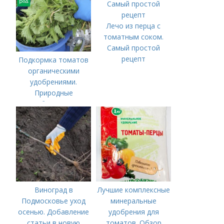
Лечо из перца с
томатным соком.
Самый простой
рецепт
Подкормка томатов
органическими
удобрениями.
Природные
удобрения для
подкормки "по листу"
Виноград в
Лучшие комплексные
Подмосковье уход
минеральные
осенью. Добавление
удобрения для
статьи в новую
томатов. Обзор