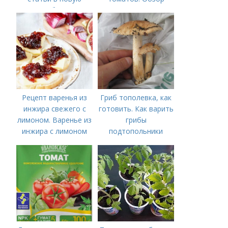
подборку
лучших минеральных
удобрений для
томатов: правила
внесения в почву
Рецепт варенья из
Гриб тополевка, как
инжира свежего с
готовить. Как варить
лимоном. Варенье из
грибы
инжира с лимоном
подтопольники