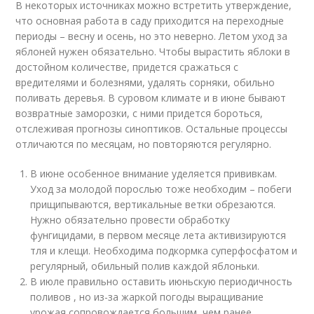
В некоторых источниках можно встретить утверждение,
что основная работа в саду приходится на переходные
периоды – весну и осень, но это неверно. Летом уход за
яблоней нужен обязательно. Чтобы вырастить яблоки в
достойном количестве, придется сражаться с
вредителями и болезнями, удалять сорняки, обильно
поливать деревья. В суровом климате и в июне бывают
возвратные заморозки, с ними придется бороться,
отслеживая прогнозы синоптиков. Остальные процессы
отличаются по месяцам, но повторяются регулярно.
В июне особенное внимание уделяется прививкам.
Уход за молодой порослью тоже необходим – побеги
прищипываются, вертикальные ветки обрезаются.
Нужно обязательно провести обработку
фунгицидами, в первом месяце лета активизируются
тля и клещи. Необходима подкормка суперфосфатом и
регулярный, обильный полив каждой яблоньки.
В июле правильно оставить июньскую периодичность
поливов , но из-за жаркой погоды выращивание
урожая сопровождается большим, чем ранее,