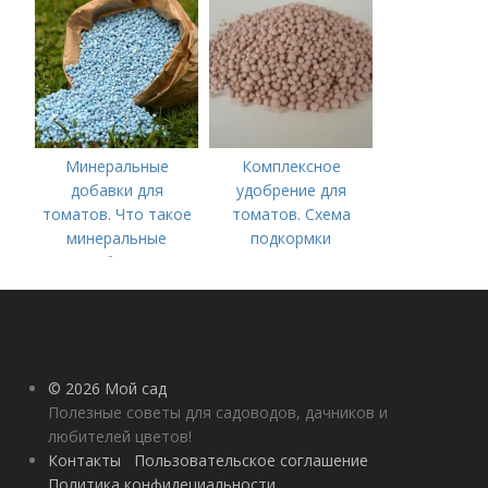
комплексные
удобрения для
помидор
Минеральные
Комплексное
добавки для
удобрение для
томатов. Что такое
томатов. Схема
минеральные
подкормки
удобрения
помидоров от
рассады до сбора
урожая
© 2026 Мой сад
Полезные советы для садоводов, дачников и
любителей цветов!
Контакты
Пользовательское соглашение
Политика конфидециальности