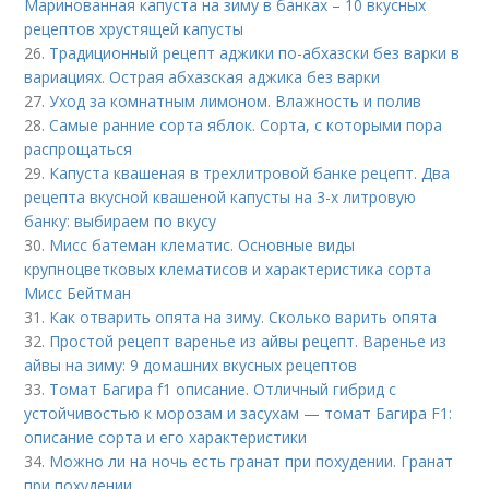
Маринованная капуста на зиму в банках – 10 вкусных
рецептов хрустящей капусты
26.
Традиционный рецепт аджики по-абхазски без варки в
вариациях. Острая абхазская аджика без варки
27.
Уход за комнатным лимоном. Влажность и полив
28.
Самые ранние сорта яблок. Сорта, с которыми пора
распрощаться
29.
Капуста квашеная в трехлитровой банке рецепт. Два
рецепта вкусной квашеной капусты на 3-х литровую
банку: выбираем по вкусу
30.
Мисс батеман клематис. Основные виды
крупноцветковых клематисов и характеристика сорта
Мисс Бейтман
31.
Как отварить опята на зиму. Сколько варить опята
32.
Простой рецепт варенье из айвы рецепт. Варенье из
айвы на зиму: 9 домашних вкусных рецептов
33.
Томат Багира f1 описание. Отличный гибрид с
устойчивостью к морозам и засухам — томат Багира F1:
описание сорта и его характеристики
34.
Можно ли на ночь есть гранат при похудении. Гранат
при похудении