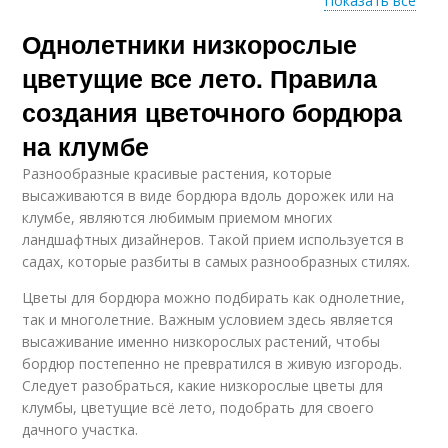
Показать все
Однолетники низкорослые
Цвета для бордюров
Низкорослые цветы
цветущие все лето. Правила
создания цветочного бордюра
на клумбе
Неприхотливые
однолетники
Разнообразные красивые растения, которые
высаживаются в виде бордюра вдоль дорожек или на
клумбе, являются любимым приемом многих
ландшафтных дизайнеров. Такой прием используется в
садах, которые разбиты в самых разнообразных стилях.
Цветы для бордюра можно подбирать как однолетние,
так и многолетние. Важным условием здесь является
высаживание именно низкорослых растений, чтобы
бордюр постепенно не превратился в живую изгородь.
Следует разобраться, какие низкорослые цветы для
клумбы, цветущие всё лето, подобрать для своего
дачного участка.