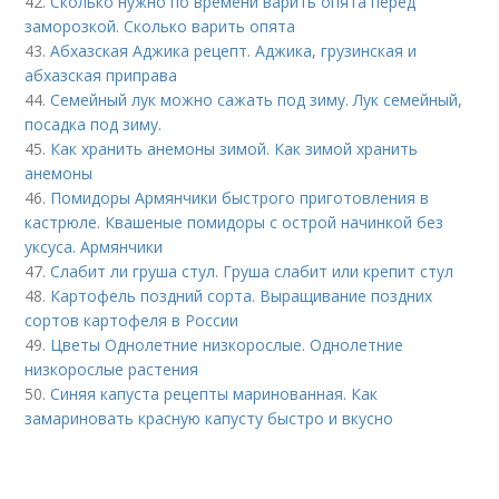
42.
Сколько нужно по времени варить опята перед
заморозкой. Сколько варить опята
43.
Абхазская Аджика рецепт. Аджика, грузинская и
абхазская приправа
44.
Семейный лук можно сажать под зиму. Лук семейный,
посадка под зиму.
45.
Как хранить анемоны зимой. Как зимой хранить
анемоны
46.
Помидоры Армянчики быстрого приготовления в
кастрюле. Квашеные помидоры с острой начинкой без
уксуса. Армянчики
47.
Слабит ли груша стул. Груша слабит или крепит стул
48.
Картофель поздний сорта. Выращивание поздних
сортов картофеля в России
49.
Цветы Однолетние низкорослые. Однолетние
низкорослые растения
50.
Синяя капуста рецепты маринованная. Как
замариновать красную капусту быстро и вкусно