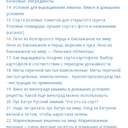
бочковые. Ингредиенты
14.
Условия для выращивания лимона. Лимон в домашних
условиях
15.
Сорта розовых томатов для открытого грунта..
Розовые помидоры: лучшие сорта с фото и названиями
(каталог)
16.
Лечо из болгарского перца и баклажанов на зиму.
Лечо из баклажанов и перца, моркови и лука. Лечо из
баклажанов на зиму — Пальчики оближешь!
17.
Как выращивать поздние сорта картофеля. Выбор
картофеля в соответствии с периодом урожайности.
18.
Мяты перечной листья измельченные. Мяты перечной
листья цельные, измельченные - Красногорсклексредства
- инструкция по применению
19.
Вино из винограда кишмиш в домашних условиях
рецепты. Какой еще виноград можно использовать
20.
Лук батун Русский зимний. Что это за сорт?
21.
Надо ли срезать лук батун на зиму. Уход за батуном
весной и летом, чтобы нарастала зелень
22.
Маринованные вешенки на зиму. Маринованные
вешенки – очень вкусные рецепты в домашних условиях