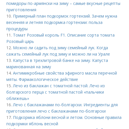
помидоры по-армянски на зиму – самые вкусные рецепты
приготовления
10.
Примерный план подкормок гортензий. Зачем нужна
весенняя и летняя подкормка гортензии: польза
процедуры
11.
Томат Розовый король F1. Описание сорта томата
Розовый царь
12.
Можно ли садить под зиму семейный лук. Когда
сажать семейный лук под зиму и можно ли на Урале
13.
Капуста в трехлитровой банке на зиму. Капуста
маринованная на зиму
14.
Антимикробные свойства эфирного масла перечной
мяты. Фармакологическое действие
15.
Лечо из баклажан с томатной пастой. Лечо из
болгарского перца с томатной пастой «пальчики
оближешь»
16.
Лечо с баклажанами по-болгарски. Ингредиенты для
приготовления лечо с баклажанами по-болгарски
17.
Подкормка яблони весной и летом. Основные правила
подкормки яблонь весной