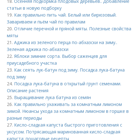
18.
Осенняя подкормка плодовых деревьев.. Добавление
статьи в новую подборку
19.
Как правильно пить чай. Белый или бирюзовый.
Завариваем и пьём чай по правилам
20.
Отличие перечной и пряной мяты. Полезные свойства
мяты
21.
Аджика из зеленого перца по-абхазски на зиму..
Зеленая аджика по-абхазски
22.
Яблоки зимние сорта. Выбор саженцев для
приусадебного участка
23.
Как сеять лук-батун под зиму. Посадка лука-батуна
под зиму
24.
Посадка лука-батуна в открытый грунт семенами.
Описание растения
25.
Выращивание лука батуна из семян
26.
Как правильно ухаживать за комнатным лимоном
зимой. Нюансы ухода за комнатным лимоном в горшке в
разные периоды
27.
Кисло-сладкая капуста быстрого приготовления с
уксусом. Потрясающая маринованная кисло-сладкая
капуста: пошаговые рецепты