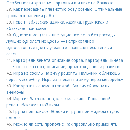
Особенности хранения картошки в ящике на балконе
38.
Как пересадить плетистую розу осенью. Оптимальные
сроки выполнения работ
39.
Рецепт абхазская аджика. Аджика, грузинская и
абхазская приправа
40.
Однолетние цветы цветущие все лето без рассады.
Лучшие однолетние цветы — неприхотливо
односезонные цветы украшают ваш сад весь теплый
сезон
41.
Картофель венета описание сорта. Картофель Винета
—, что это за сорт, описание, происхождение и развитие
42.
Икра из свеклы на зиму рецепты Пальчики оближешь
через мясорубку. Икра из свеклы на зиму через мясорубку
43.
Как хранить анемоны зимой. Как зимой хранить
анемоны
44.
Икра из баклажанов, как в магазине. Пошаговый
рецепт баклажанной икры
45.
Груша при поносе. Яблоки и груши при жидком стуле,
поносе
46.
Можно ли есть прополис. Как правильно применять