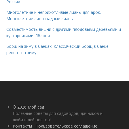
России
Многолетние и неприхотливые лианы для арок.
Многолетние листопадные лианы
Совместимость вишни с другими плодовыми деревьями и
кустарниками. Яблоня
Борщ на зиму в банках. Классический борщ в банке:
рецепт на зиму
© 2026 Мой сад
Полезные советы для садоводов, дачников и
любителей цветов!
Контакты
Пользовательское соглашение