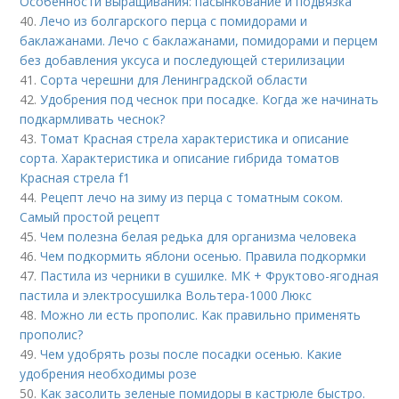
Особенности выращивания: пасынкование и подвязка
40.
Лечо из болгарского перца с помидорами и
баклажанами. Лечо с баклажанами, помидорами и перцем
без добавления уксуса и последующей стерилизации
41.
Сорта черешни для Ленинградской области
42.
Удобрения под чеснок при посадке. Когда же начинать
подкармливать чеснок?
43.
Томат Красная стрела характеристика и описание
сорта. Характеристика и описание гибрида томатов
Красная стрела f1
44.
Рецепт лечо на зиму из перца с томатным соком.
Самый простой рецепт
45.
Чем полезна белая редька для организма человека
46.
Чем подкормить яблони осенью. Правила подкормки
47.
Пастила из черники в сушилке. МК + Фруктово-ягодная
пастила и электросушилка Вольтера-1000 Люкс
48.
Можно ли есть прополис. Как правильно применять
прополис?
49.
Чем удобрять розы после посадки осенью. Какие
удобрения необходимы розе
50.
Как засолить зеленые помидоры в кастрюле быстро.