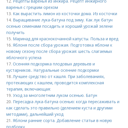
12.
Рецепты варенья из инжира. Рецепт инжирного
варенья с грецким орехом
13.
Как вырастить лимон из косточки дома. Из косточки
14.
Выращивание лука-батуна под зиму. Как лук батун
осенью семенами посадить и хороший урожай зелени
получить
15.
Маринад для краснокочанной капусты. Польза и вред
16.
Яблоня после сбора урожая. Подготовка яблони к
новому сезону после сбора урожая: шесть слагаемых
яблочного успеха
17.
Осенняя подкормка плодовых деревьев и
кустарников.. Натуральные осенние подкормки
18.
Лучшее средство от кашля. При заболеваниях,
протекающих с кашлем, проводится комплексная
терапия, включающая:
19.
Уход за многолетним луком осенью. Батун
20.
Пересадка лука-батуна осенью: когда пересаживать и
как сделать это правильно (делением куста и другими
методами), дальнейший уход
21.
Яблони ранние сорта. Добавление статьи в новую
подборку