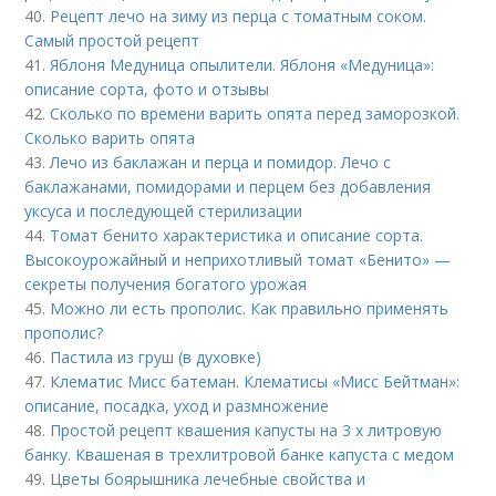
40.
Рецепт лечо на зиму из перца с томатным соком.
Самый простой рецепт
41.
Яблоня Медуница опылители. Яблоня «Медуница»:
описание сорта, фото и отзывы
42.
Сколько по времени варить опята перед заморозкой.
Сколько варить опята
43.
Лечо из баклажан и перца и помидор. Лечо с
баклажанами, помидорами и перцем без добавления
уксуса и последующей стерилизации
44.
Томат бенито характеристика и описание сорта.
Высокоурожайный и неприхотливый томат «Бенито» —
секреты получения богатого урожая
45.
Можно ли есть прополис. Как правильно применять
прополис?
46.
Пастила из груш (в духовке)
47.
Клематис Мисс батеман. Клематисы «Мисс Бейтман»:
описание, посадка, уход и размножение
48.
Простой рецепт квашения капусты на 3 х литровую
банку. Квашеная в трехлитровой банке капуста с медом
49.
Цветы боярышника лечебные свойства и