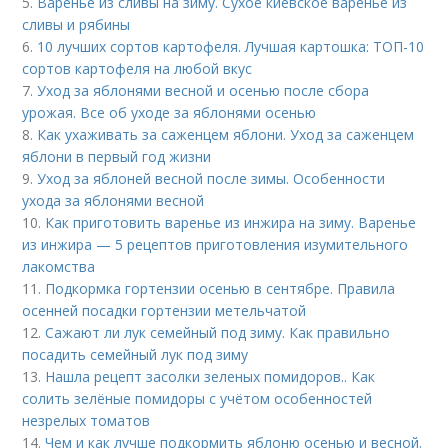
5.
Варенье из сливы на зиму. Сухое киевское варенье из
сливы и рябины
6.
10 лучших сортов картофеля. Лучшая картошка: ТОП-10
сортов картофеля на любой вкус
7.
Уход за яблонями весной и осенью после сбора
урожая. Все об уходе за яблонями осенью
8.
Как ухаживать за саженцем яблони. Уход за саженцем
яблони в первый год жизни
9.
Уход за яблоней весной после зимы. Особенности
ухода за яблонями весной
10.
Как приготовить варенье из инжира на зиму. Варенье
из инжира — 5 рецептов приготовления изумительного
лакомства
11.
Подкормка гортензии осенью в сентябре. Правила
осенней посадки гортензии метельчатой
12.
Сажают ли лук семейный под зиму. Как правильно
посадить семейный лук под зиму
13.
Нашла рецепт засолки зеленых помидоров.. Как
солить зелёные помидоры с учётом особенностей
незрелых томатов
14.
Чем и как лучше подкормить яблоню осенью и весной.