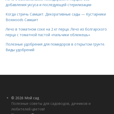
добавления уксуса и последующей стерилизации
Когда стричь Самшит. Декоративные сады — Кустарники
Boxwoods Самшит
Лечо в томатном соке на 2 кг перца. Лечо из болгарского
перца с томатной пастой «пальчики оближешь»
Полезные удобрения для помидоров в открытом грунте.
Виды удобрений
© 2026 Мой сад
Полезные советы для садоводов, дачников и
любителей цветов!