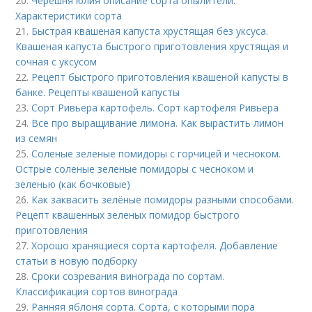
20.
Черешня юлия описание сорта опылители.
Характеристики сорта
21.
Быстрая квашеная капуста хрустящая без уксуса.
Квашеная капуста быстрого приготовления хрустящая и
сочная с уксусом
22.
Рецепт быстрого приготовления квашеной капусты в
банке. Рецепты квашеной капусты
23.
Сорт Ривьера картофель. Сорт картофеля Ривьера
24.
Все про выращивание лимона. Как вырастить лимон
из семян
25.
Соленые зеленые помидоры с горчицей и чесноком.
Острые соленые зеленые помидоры с чесноком и
зеленью (как бочковые)
26.
Как заквасить зелёные помидоры разными способами.
Рецепт квашенных зеленых помидор быстрого
приготовления
27.
Хорошо хранящиеся сорта картофеля. Добавление
статьи в новую подборку
28.
Сроки созревания винограда по сортам.
Классификация сортов винограда
29.
Ранняя яблоня сорта. Сорта, с которыми пора