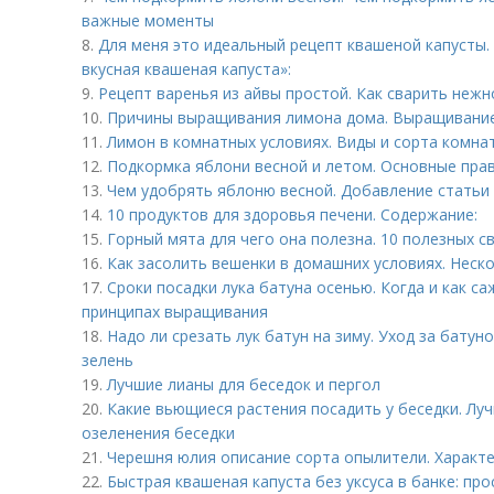
важные моменты
8.
Для меня это идеальный рецепт квашеной капусты.
вкусная квашеная капуста»:
9.
Рецепт варенья из айвы простой. Как сварить нежн
10.
Причины выращивания лимона дома. Выращивание
11.
Лимон в комнатных условиях. Виды и сорта комна
12.
Подкормка яблони весной и летом. Основные пра
13.
Чем удобрять яблоню весной. Добавление статьи
14.
10 продуктов для здоровья печени. Содержание:
15.
Горный мята для чего она полезна. 10 полезных с
16.
Как засолить вешенки в домашних условиях. Неск
17.
Сроки посадки лука батуна осенью. Когда и как са
принципах выращивания
18.
Надо ли срезать лук батун на зиму. Уход за батун
зелень
19.
Лучшие лианы для беседок и пергол
20.
Какие вьющиеся растения посадить у беседки. Лу
озеленения беседки
21.
Черешня юлия описание сорта опылители. Характе
22.
Быстрая квашеная капуста без уксуса в банке: пр