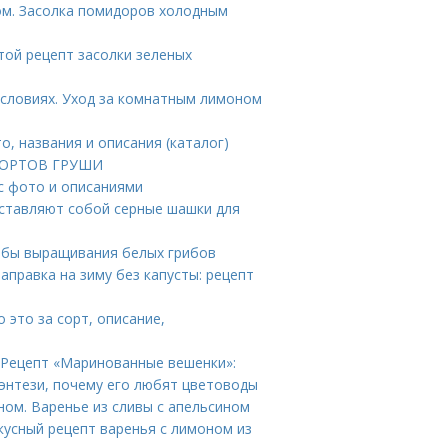
ом. Засолка помидоров холодным
той рецепт засолки зеленых
условиях. Уход за комнатным лимоном
о, названия и описания (каталог)
 СОРТОВ ГРУШИ
 с фото и описаниями
дставляют собой серные шашки для
обы выращивания белых грибов
аправка на зиму без капусты: рецепт
 это за сорт, описание,
 Рецепт «Маринованные вешенки»:
Фэнтези, почему его любят цветоводы
ном. Варенье из сливы с апельсином
кусный рецепт варенья с лимоном из