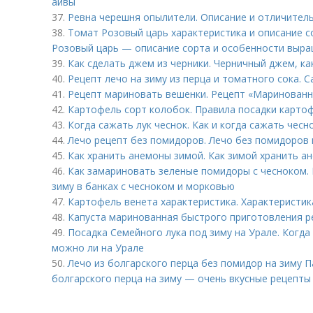
айвы
37.
Ревна черешня опылители. Описание и отличител
38.
Томат Розовый царь характеристика и описание 
Розовый царь — описание сорта и особенности выр
39.
Как сделать джем из черники. Черничный джем, ка
40.
Рецепт лечо на зиму из перца и томатного сока. 
41.
Рецепт мариновать вешенки. Рецепт «Маринованн
42.
Картофель сорт колобок. Правила посадки карто
43.
Когда сажать лук чеснок. Как и когда сажать чесн
44.
Лечо рецепт без помидоров. Лечо без помидоров 
45.
Как хранить анемоны зимой. Как зимой хранить а
46.
Как замариновать зеленые помидоры с чесноком.
зиму в банках с чесноком и морковью
47.
Картофель венета характеристика. Характеристик
48.
Капуста маринованная быстрого приготовления р
49.
Посадка Семейного лука под зиму на Урале. Когда
можно ли на Урале
50.
Лечо из болгарского перца без помидор на зиму 
болгарского перца на зиму — очень вкусные рецепт