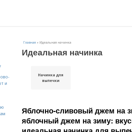
Главная
»
Идеальная начинка
Идеальная начинка
у
Начинка для
вово-
выпечки
рт и
ню
Яблочно-сливовый джем на з
нам
яблочный джем на зиму: вкус
идеальная начинка для выпе