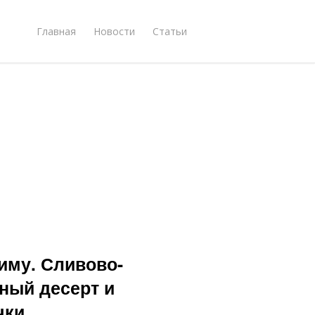
Главная
Новости
Статьи
иму. Сливово-
ный десерт и
чки