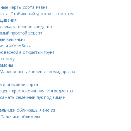
ьные черты сорта Ревна
сорта. Стабильный урожаи с томатом
ащивания
к лекарственное средство
Самый простой рецепт
ые вешенки»:
феля «Колобок»
ок весной в открытый грунт
на зиму
немоны
 Маринованные зеленые помидоры на
а и описание сорта
ецепт краснокочанная. Ингредиенты
 сажать семейный лук под зиму и
Пальчики оближешь. Лечо из
ы Пальчики оближешь