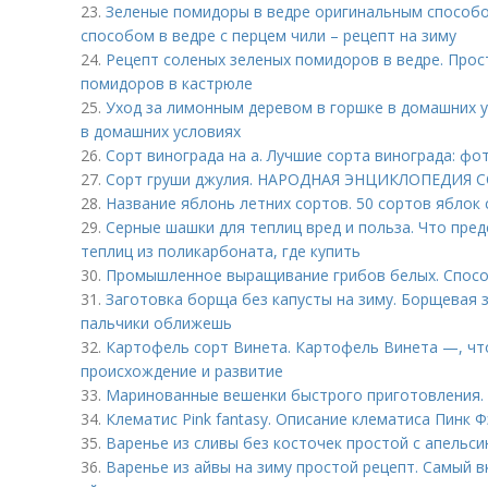
23.
Зеленые помидоры в ведре оригинальным способ
способом в ведре с перцем чили – рецепт на зиму
24.
Рецепт соленых зеленых помидоров в ведре. Прос
помидоров в кастрюле
25.
Уход за лимонным деревом в горшке в домашних 
в домашних условиях
26.
Сорт винограда на а. Лучшие сорта винограда: фот
27.
Сорт груши джулия. НАРОДНАЯ ЭНЦИКЛОПЕДИЯ
28.
Название яблонь летних сортов. 50 сортов яблок
29.
Серные шашки для теплиц вред и польза. Что пре
теплиц из поликарбоната, где купить
30.
Промышленное выращивание грибов белых. Спос
31.
Заготовка борща без капусты на зиму. Борщевая з
пальчики оближешь
32.
Картофель сорт Винета. Картофель Винета —, что
происхождение и развитие
33.
Маринованные вешенки быстрого приготовления.
34.
Клематис Pink fantasy. Описание клематиса Пинк 
35.
Варенье из сливы без косточек простой с апельси
36.
Варенье из айвы на зиму простой рецепт. Самый в