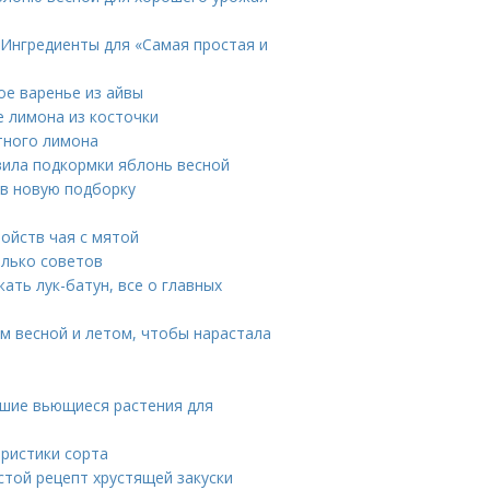
 Ингредиенты для «Самая простая и
ое варенье из айвы
 лимона из косточки
тного лимона
вила подкормки яблонь весной
 в новую подборку
войств чая с мятой
олько советов
жать лук-батун, все о главных
ом весной и летом, чтобы нарастала
чшие вьющиеся растения для
ристики сорта
остой рецепт хрустящей закуски