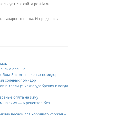
льзуется с сайта postila.ru
 кг сахарного песка. Ингредиенты
рмок
тензию осенью
собом. Засолка зеленых помидор
ния соленых помидор
в в теплице: какие удобрения и когда
ареные опята на зиму
м на зиму — 6 рецептов без
блоню весной для хорошего урожая –