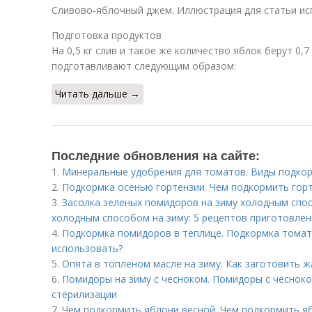
Сливово-яблочный джем. Иллюстрация для статьи испо
Подготовка продуктов
На 0,5 кг слив и такое же количество яблок берут 0,7
подготавливают следующим образом:
Читать дальше →
Последние обновления на сайте:
1.
Минеральные удобрения для томатов. Виды подко
2.
Подкормка осенью гортензии. Чем подкормить гор
3.
Засолка зеленых помидоров на зиму холодным спо
холодным способом на зиму: 5 рецептов приготовле
4.
Подкормка помидоров в теплице. Подкормка томато
использовать?
5.
Опята в топленом масле на зиму. Как заготовить ж
6.
Помидоры на зиму с чесноком. Помидоры с чесноко
стерилизации
7.
Чем подкормить яблони весной. Чем подкормить я