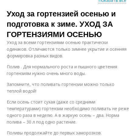
Показать все
Уход за гортензией осенью и
Гортензии на зиму
Гортензия к зиме
подготовка к зиме. УХОД ЗА
ГОРТЕНЗИЯМИ ОСЕНЬЮ
Уход за всеми гортензиями осенью практически
Древовидная
Крупнолистная
одинаков. Отличаются только зимнее укрытие и осенняя
гортензия
гортензия
формировка разных видов.
Полив . Для нормального роста и пышного цветения
гортензиям нужно очень много воды.
Крупнолистные
Гортензия на зиму
гортензии
Запомните, что поливать гортензии можно только
теплой водой!
Если осень стоит сухая (даже со средними
Уход за
температурами) гортензии необходимо поливать не реже
Гортензии в
крупнолистной
одного раза в неделю. А в жаркую осень – два. Норма
открытый грунт
гортензией
полива – 30 л под одно растение.
Поливы продолжайте до первых заморозков.