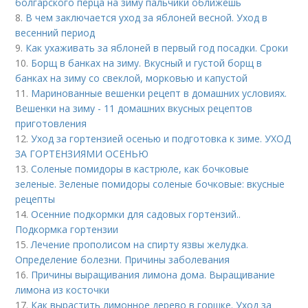
болгарского перца на зиму пальчики оближешь
8.
В чем заключается уход за яблоней весной. Уход в
весенний период
9.
Как ухаживать за яблоней в первый год посадки. Сроки
10.
Борщ в банках на зиму. Вкусный и густой борщ в
банках на зиму со свеклой, морковью и капустой
11.
Маринованные вешенки рецепт в домашних условиях.
Вешенки на зиму - 11 домашних вкусных рецептов
приготовления
12.
Уход за гортензией осенью и подготовка к зиме. УХОД
ЗА ГОРТЕНЗИЯМИ ОСЕНЬЮ
13.
Соленые помидоры в кастрюле, как бочковые
зеленые. Зеленые помидоры соленые бочковые: вкусные
рецепты
14.
Осенние подкормки для садовых гортензий..
Подкормка гортензии
15.
Лечение прополисом на спирту язвы желудка.
Определение болезни. Причины заболевания
16.
Причины выращивания лимона дома. Выращивание
лимона из косточки
17.
Как вырастить лимонное дерево в горшке. Уход за