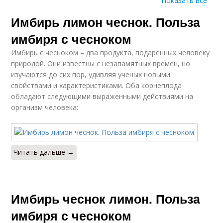
Показать все
Имбирь лимон чеснок. Польза
Чеснок для чистки
Рецепты с чесноком
имбиря с чесноком
Имбирь с чесноком – два продукта, подаренных человеку
природой. Они известны с незапамятных времен, но
Имбирь для
изучаются до сих пор, удивляя ученых новыми
похудения
свойствами и характеристиками. Оба корнеплода
обладают следующими выраженными действиями на
организм человека:
Читать дальше →
Имбирь чеснок лимон. Польза
имбиря с чесноком