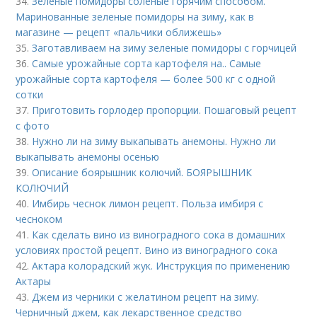
34.
Зеленые помидоры соленые горячим способом.
Маринованные зеленые помидоры на зиму, как в
магазине — рецепт «пальчики оближешь»
35.
Заготавливаем на зиму зеленые помидоры с горчицей
36.
Самые урожайные сорта картофеля на.. Самые
урожайные сорта картофеля — более 500 кг с одной
сотки
37.
Приготовить горлодер пропорции. Пошаговый рецепт
с фото
38.
Нужно ли на зиму выкапывать анемоны. Нужно ли
выкапывать анемоны осенью
39.
Описание боярышник колючий. БОЯРЫШНИК
КОЛЮЧИЙ
40.
Имбирь чеснок лимон рецепт. Польза имбиря с
чесноком
41.
Как сделать вино из виноградного сока в домашних
условиях простой рецепт. Вино из виноградного сока
42.
Актара колорадский жук. Инструкция по применению
Актары
43.
Джем из черники с желатином рецепт на зиму.
Черничный джем, как лекарственное средство