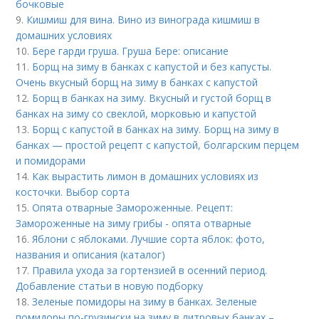
бочковые
9.
Кишмиш для вина. Вино из винограда кишмиш в
домашних условиях
10.
Бере гарди груша. Груша Бере: описание
11.
Борщ на зиму в банках с капустой и без капусты.
Очень вкусный борщ на зиму в банках с капустой
12.
Борщ в банках на зиму. Вкусный и густой борщ в
банках на зиму со свеклой, морковью и капустой
13.
Борщ с капустой в банках на зиму. Борщ на зиму в
банках — простой рецепт с капустой, болгарским перцем
и помидорами
14.
Как вырастить лимон в домашних условиях из
косточки. Выбор сорта
15.
Опята отварные Замороженные. Рецепт:
Замороженные на зиму грибы - опята отварные
16.
Яблони с яблоками. Лучшие сорта яблок: фото,
названия и описания (каталог)
17.
Правила ухода за гортензией в осенний период.
Добавление статьи в новую подборку
18.
Зеленые помидоры на зиму в банках. Зеленые
помидоры по-грузински на зиму в литровых банках –