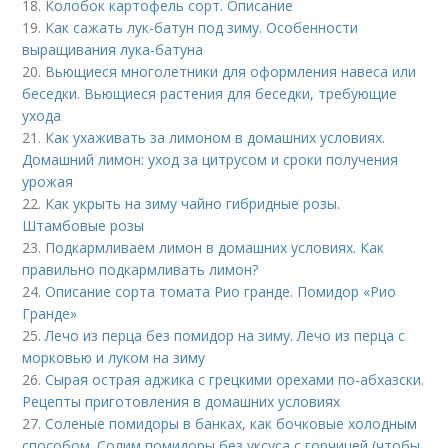
18.
Колобок картофель сорт. Описание
19.
Как сажать лук-батун под зиму. Особенности
выращивания лука-батуна
20.
Вьющиеся многолетники для оформления навеса или
беседки. Вьющиеся растения для беседки, требующие
ухода
21.
Как ухаживать за лимоном в домашних условиях.
Домашний лимон: уход за цитрусом и сроки получения
урожая
22.
Как укрыть на зиму чайно гибридные розы.
Штамбовые розы
23.
Подкармливаем лимон в домашних условиях. Как
правильно подкармливать лимон?
24.
Описание сорта томата Рио гранде. Помидор «Рио
Гранде»
25.
Лечо из перца без помидор на зиму. Лечо из перца с
морковью и луком на зиму
26.
Сырая острая аджика с грецкими орехами по-абхазски.
Рецепты приготовления в домашних условиях
27.
Соленые помидоры в банках, как бочковые холодным
способом. Солим помидоры без уксуса с горчицей (чтобы