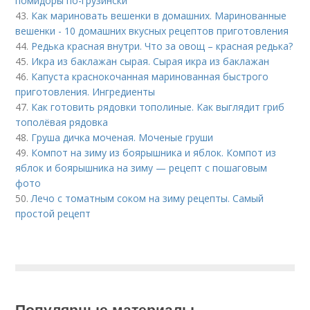
помидоры по-грузински
43.
Как мариновать вешенки в домашних. Маринованные
вешенки - 10 домашних вкусных рецептов приготовления
44.
Редька красная внутри. Что за овощ – красная редька?
45.
Икра из баклажан сырая. Сырая икра из баклажан
46.
Капуста краснокочанная маринованная быстрого
приготовления. Ингредиенты
47.
Как готовить рядовки тополиные. Как выглядит гриб
тополёвая рядовка
48.
Груша дичка моченая. Моченые груши
49.
Компот на зиму из боярышника и яблок. Компот из
яблок и боярышника на зиму — рецепт с пошаговым
фото
50.
Лечо с томатным соком на зиму рецепты. Самый
простой рецепт
Популярные материалы