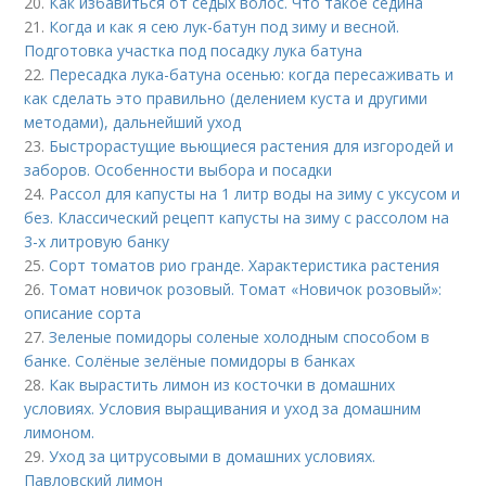
20.
Как избавиться от седых волос. Что такое седина
21.
Когда и как я сею лук-батун под зиму и весной.
Подготовка участка под посадку лука батуна
22.
Пересадка лука-батуна осенью: когда пересаживать и
как сделать это правильно (делением куста и другими
методами), дальнейший уход
23.
Быстрорастущие вьющиеся растения для изгородей и
заборов. Особенности выбора и посадки
24.
Рассол для капусты на 1 литр воды на зиму с уксусом и
без. Классический рецепт капусты на зиму с рассолом на
3-х литровую банку
25.
Сорт томатов рио гранде. Характеристика растения
26.
Томат новичок розовый. Томат «Новичок розовый»:
описание сорта
27.
Зеленые помидоры соленые холодным способом в
банке. Солёные зелёные помидоры в банках
28.
Как вырастить лимон из косточки в домашних
условиях. Условия выращивания и уход за домашним
лимоном.
29.
Уход за цитрусовыми в домашних условиях.
Павловский лимон