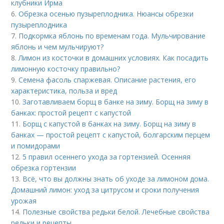
клубники Ирма
6.
Обрезка осенью пузыреплодника. Нюансы обрезки
пузыреплодника
7.
Подкормка яблонь по временам года. Мульчирование
яблонь и чем мульчируют?
8.
Лимон из косточки в домашних условиях. Как посадить
лимонную косточку правильно?
9.
Семена фасоль спаржевая. Описание растения, его
характеристика, польза и вред
10.
Заготавливаем борщ в банке на зиму. Борщ на зиму в
банках: простой рецепт с капустой
11.
Борщ с капустой в банках на зиму. Борщ на зиму в
банках — простой рецепт с капустой, болгарским перцем
и помидорами
12.
5 правил осеннего ухода за гортензией. Осенняя
обрезка гортензии
13.
Всё, что вы должны знать об уходе за лимоном дома.
Домашний лимон: уход за цитрусом и сроки получения
урожая
14.
Полезные свойства редьки белой. Лечебные свойства
редьки и рецепты