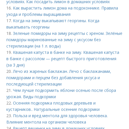
условиях. Как посадить лимон в домашних условиях
16.
Как вырастить лимон дома на подоконнике. Правила
ухода и проблемы выращивания
17.
Когда на зиму выкапывают георгины. Когда
выкапывать георгины
18.
Зеленые помидоры на зиму рецепты с хреном. Зелёные
помидоры маринованные на зиму с уксусом без
стерилизации (на 1 л. воды)
19.
Квашеная капуста в банке на зиму. Квашеная капуста
в банке с рассолом — рецепт быстрого приготовления
(за 3 дня)
20.
Лечо из жареных баклажан. Лечо с баклажанами,
помидорами и перцем без добавления уксуса и
последующей стерилизации
21.
Чем лучше подкормить яблони осенью после сбора
урожая. Виды подкормки
22.
Осенняя подкормка плодовых деревьев и
кустарников.. Натуральные осенние подкормки
23.
Польза и вред ментола для здоровья человека.
Влияние ментола на организм человека
24.
Рецепт вешенки на зиму в домашних условиях.