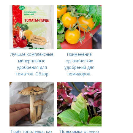
органические и
минеральные
удобрения
Лучшие комплексные
Применение
минеральные
органических
удобрения для
удобрений для
томатов. Обзор
помидоров.
лучших минеральных
Органические
удобрений для
удобрения для
томатов: правила
томатов
внесения в почву
Гриб тополевка, как
Подкормка осенью