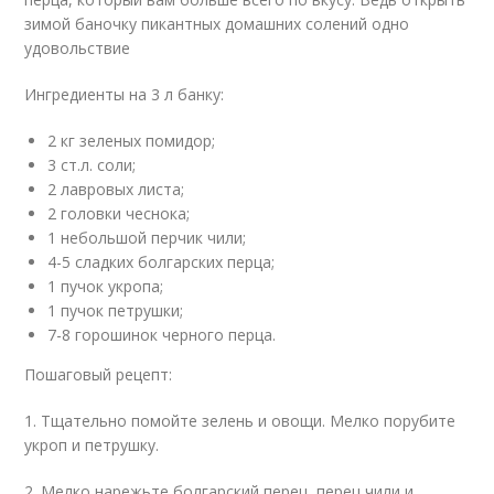
зимой баночку пикантных домашних солений одно
удовольствие
Ингредиенты на 3 л банку:
2 кг зеленых помидор;
3 ст.л. соли;
2 лавровых листа;
2 головки чеснока;
1 небольшой перчик чили;
4-5 сладких болгарских перца;
1 пучок укропа;
1 пучок петрушки;
7-8 горошинок черного перца.
Пошаговый рецепт:
1. Тщательно помойте зелень и овощи. Мелко порубите
укроп и петрушку.
2. Мелко нарежьте болгарский перец, перец чили и