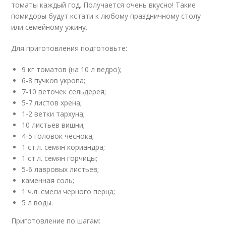
томаты каждый год. Получается очень вкусно! Такие
помидоры будут кстати к любому праздничному столу
или семейному ужину.
Для приготовления подготовьте:
9 кг томатов (на 10 л ведро);
6-8 пучков укропа;
7-10 веточек сельдерея;
5-7 листов хрена;
1-2 ветки тархуна;
10 листьев вишни;
4-5 головок чеснока;
1 ст.л. семян кориандра;
1 ст.л. семян горчицы;
5-6 лавровых листьев;
каменная соль;
1 ч.л. смеси черного перца;
5 л воды.
Приготовление по шагам: