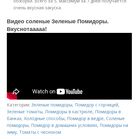
обжорки. Всего за 5, максимум за 7 дней получается
очень вкусная закуска.
Видео соленые Зеленые Помидоры.
Вкуснотааааа!
Категории:
Зеленые помидоры
,
Помидор с горчицей
,
Зеленые томаты
,
Помидоры в кастрюле
,
Помидоры в
банках
,
Холодные способы
,
Помидор в ведре
,
Соленые
помидоры
,
Помидор в домашних условиях
,
Помидоры на
зиму
,
Томаты с чесноком