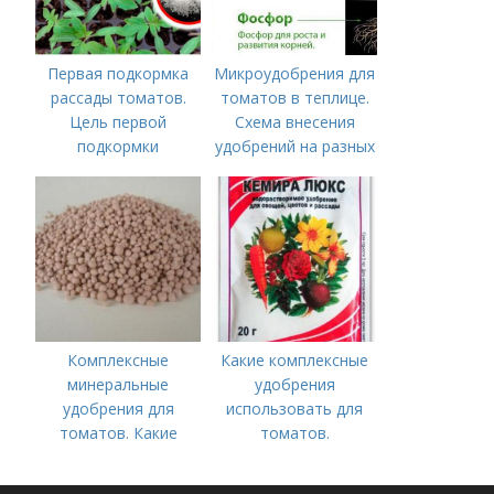
Первая подкормка
Микроудобрения для
рассады томатов.
томатов в теплице.
Цель первой
Схема внесения
подкормки
удобрений на разных
этапах развития
помидоров
Комплексные
Какие комплексные
минеральные
удобрения
удобрения для
использовать для
томатов. Какие
томатов.
средства
Традиционные
используются для
комплексные