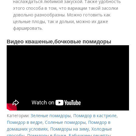
наслаждаться любимой закуской. Также удобность
этого способа в том, что вариации такой засолки
довольно разнообразны. Можно готовить как
цельные плоды, так и дольки, можно их даже
фаршировать.
Видео квашеные,бочковые помидоры
Категории:
Зеленые помидоры
,
Помидор в кастрюле
,
Помидор в ведре
,
Соленые помидоры
,
Помидор в
домашних условиях
,
Помидоры на зиму
,
Холодные
способы
,
Помидоры в бочке
,
Бабушкины рецепты
,