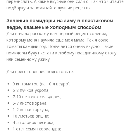
перечислить. А какие вкусные они сили о. Так что читайте
подборку и запоминайте лучшие рецепты
Зеленые помидоры на зиму в пластиковом
ведре, квашеные холодным способом
Для начала расскажу вам первый рецепт соления,
которому меня научила ещё моя мама. Так я солю
томаты каждый год. Получается очень вкусно! Такие
помидоры будут кстати к любому праздничному столу
или семейному ужину.
Для приготовления подготовьте:
9 кг томатов (на 10 л ведро);
6-8 пучков укропа;
7-10 веточек сельдерея;
5-7 листов хрена;
1-2 ветки тархуна;
10 листьев вишни;
4-5 головок чеснока;
1 ст.л. семян кориандра;