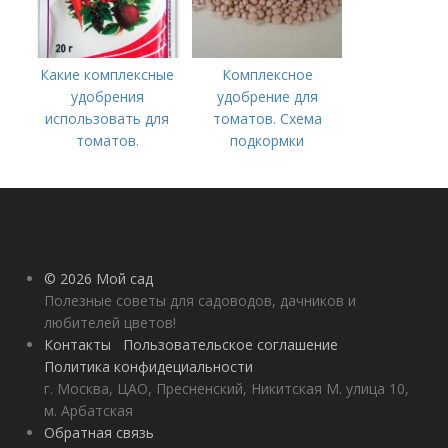
Какие комплексные
Комплексное
удобрения
удобрение для
использовать для
томатов. Схема
томатов.
подкормки
Традиционные
помидоров от
комплексные
рассады до сбора
удобрения для
урожая
помидор
© 2026 Мой сад
Полезные советы для садоводов, дачников и
любителей цветов!
Контакты
Пользовательское соглашение
Политика конфидециальности
г. Москва, ЦАО, Пресненский, Никитская М. улица 10,
м. Арбатская
Обратная связь