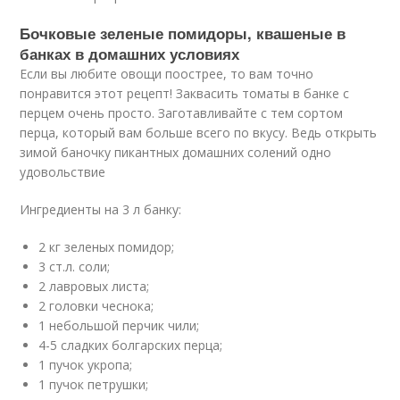
Бочковые зеленые помидоры, квашеные в
банках в домашних условиях
Если вы любите овощи поострее, то вам точно
понравится этот рецепт! Заквасить томаты в банке с
перцем очень просто. Заготавливайте с тем сортом
перца, который вам больше всего по вкусу. Ведь открыть
зимой баночку пикантных домашних солений одно
удовольствие
Ингредиенты на 3 л банку:
2 кг зеленых помидор;
3 ст.л. соли;
2 лавровых листа;
2 головки чеснока;
1 небольшой перчик чили;
4-5 сладких болгарских перца;
1 пучок укропа;
1 пучок петрушки;