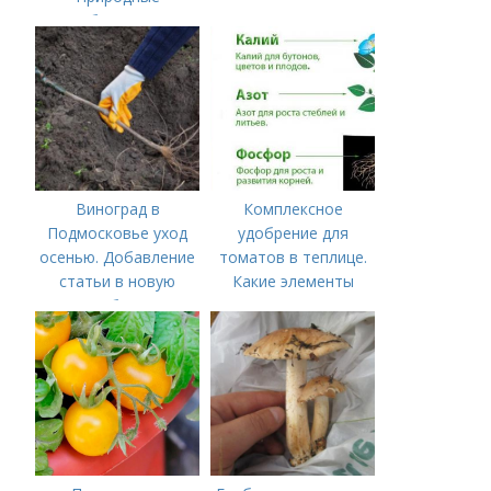
удобрения для
подкормки "по листу"
Виноград в
Комплексное
Подмосковье уход
удобрение для
осенью. Добавление
томатов в теплице.
статьи в новую
Какие элементы
подборку
нужны томатам,
особенности их
внесения