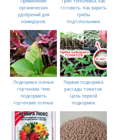
Применение
Гриб тополевка, как
органических
готовить. Как варить
удобрений для
грибы
помидоров.
подтопольники
Органические
удобрения для
томатов
Подкормка осенью
Первая подкормка
гортензии. Чем
рассады томатов.
подкормить
Цель первой
гортензию осенью
подкормки