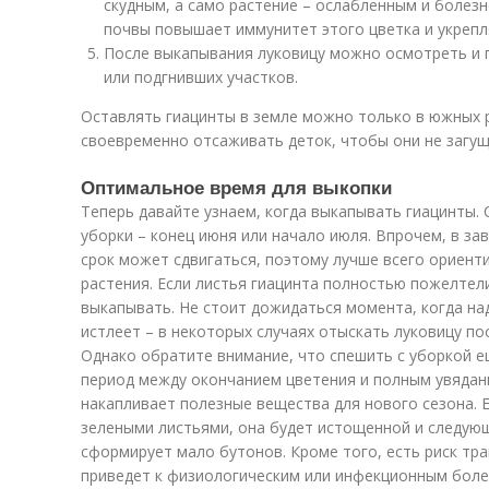
скудным, а само растение – ослабленным и болезн
почвы повышает иммунитет этого цветка и укрепля
После выкапывания луковицу можно осмотреть и 
или подгнивших участков.
Оставлять гиацинты в земле можно только в южных р
своевременно отсаживать деток, чтобы они не загущ
Оптимальное время для выкопки
Теперь давайте узнаем, когда выкапывать гиацинты. 
уборки – конец июня или начало июля. Впрочем, в за
срок может сдвигаться, поэтому лучше всего ориент
растения. Если листья гиацинта полностью пожелтели 
выкапывать. Не стоит дожидаться момента, когда н
истлеет – в некоторых случаях отыскать луковицу по
Однако обратите внимание, что спешить с уборкой ещ
период между окончанием цветения и полным увядани
накапливает полезные вещества для нового сезона. Е
зелеными листьями, она будет истощенной и следующ
сформирует мало бутонов. Кроме того, есть риск тр
приведет к физиологическим или инфекционным болез