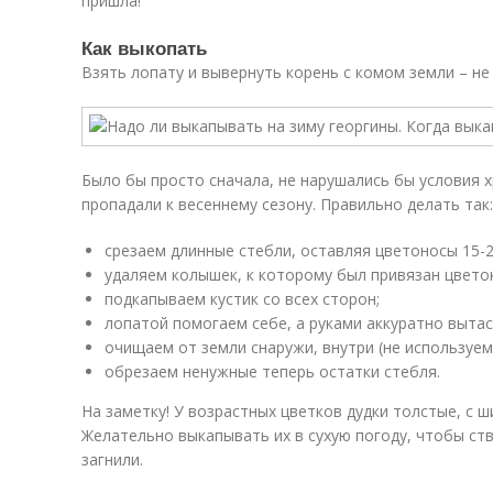
пришла!
Как выкопать
Взять лопату и вывернуть корень с комом земли – не
Было бы просто сначала, не нарушались бы условия х
пропадали к весеннему сезону. Правильно делать так:
срезаем длинные стебли, оставляя цветоносы 15-2
удаляем колышек, к которому был привязан цветок
подкапываем кустик со всех сторон;
лопатой помогаем себе, а руками аккуратно выта
очищаем от земли снаружи, внутри (не используем
обрезаем ненужные теперь остатки стебля.
На заметку! У возрастных цветков дудки толстые, с 
Желательно выкапывать их в сухую погоду, чтобы ст
загнили.