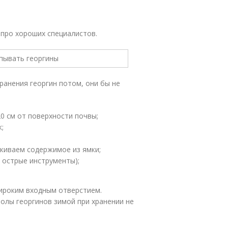
 про хороших специалистов.
ранения георгин потом, они бы не
0 см от поверхности почвы;
;
скиваем содержимое из ямки;
 острые инструменты);
широким входным отверстием.
волы георгинов зимой при хранении не