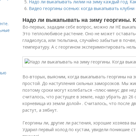
Надо ли выкапывать лилии на зиму каждый год. К
Видео георгины осенью: когда выкапывать клубни и
Надо ли выкапывать на зиму георгины. 
нте.
Во-первых, зададим себе вопрос, можно ли НЕ выкапы
льные
Это теплолюбивое растение. Оно не может оставатьс
гладиолуса, или тюльпана, случайно забытые в почве
температуру. А с георгином экспериментировать нель
нью
Во-вторых, выясним, когда выкапывать георгины на з
простой. До наступления сильных заморозков. Мы жи
поэтому сроки могут колебаться –плюс-минус две нед
считалось, что растущее в земле, надо убрать до 26 
корневища из земли долой» . Считалось, что после д
растут, а зябнут.
Георгины ли, другие ли растения, хорошие хозяева вы
Ударил первый холод по кустам, увидели поникшие ст