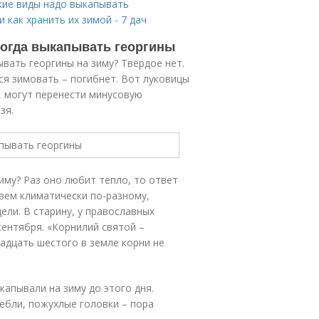
акие виды надо выкапывать
 как хранить их зимой - 7 дач
Когда выкапывать георгины
вать георгины на зиму? Твёрдое нет.
я зимовать – погибнет. Вот луковицы
, могут перенести минусовую
зя.
иму? Раз оно любит тепло, то ответ
вем климатически по-разному,
ели. В старину, у православных
сентября. «Корнилий святой –
вадцать шестого в земле корни не
капывали на зиму до этого дня.
ебли, пожухлые головки – пора