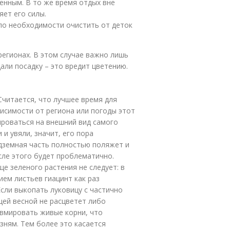
енным. В то же время отдых вне
ет его силы.
по необходимости очистить от деток
егионах. В этом случае важно лишь
али посадку – это вредит цветению.
Считается, что лучшее время для
висимости от региона или погоды этот
ироваться на внешний вид самого
и увяли, значит, его пора
адземная часть полностью поляжет и
сле этого будет проблематично.
е зеленого растения не следует: в
ем листьев гиацинт как раз
сли выкопать луковицу с частично
ей весной не расцветет либо
авмировать живые корни, что
ням. Тем более это касается