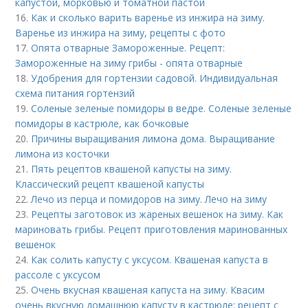
капустой, морковью и томатной пастой
16.
Как и сколько варить варенье из инжира на зиму.
Варенье из инжира на зиму, рецепты с фото
17.
Опята отварные Замороженные. Рецепт:
Замороженные на зиму грибы - опята отварные
18.
Удобрения для гортензии садовой. Индивидуальная
схема питания гортензий
19.
Соленые зеленые помидоры в ведре. Соленые зеленые
помидоры в кастрюле, как бочковые
20.
Причины выращивания лимона дома. Выращивание
лимона из косточки
21.
Пять рецептов квашеной капусты на зиму.
Классический рецепт квашеной капусты
22.
Лечо из перца и помидоров на зиму. Лечо на зиму
23.
Рецепты заготовок из жареных вешенок на зиму. Как
мариновать грибы. Рецепт приготовления маринованных
вешенок
24.
Как солить капусту с уксусом. Квашеная капуста в
рассоле с уксусом
25.
Очень вкусная квашеная капуста на зиму. Квасим
очень вкусную домашнюю капусту в кастрюле: рецепт с