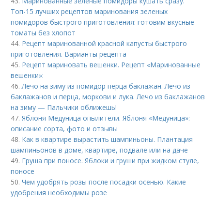
43.
Маринованные зеленые помидоры кушать сразу.
Топ-15 лучших рецептов маринования зеленых
помидоров быстрого приготовления: готовим вкусные
томаты без хлопот
44.
Рецепт маринованной красной капусты быстрого
приготовления. Варианты рецепта
45.
Рецепт мариновать вешенки. Рецепт «Маринованные
вешенки»:
46.
Лечо на зиму из помидор перца баклажан. Лечо из
баклажанов и перца, моркови и лука. Лечо из баклажанов
на зиму — Пальчики оближешь!
47.
Яблоня Медуница опылители. Яблоня «Медуница»:
описание сорта, фото и отзывы
48.
Как в квартире вырастить шампиньоны. Плантация
шампиньонов в доме, квартире, подвале или на даче
49.
Груша при поносе. Яблоки и груши при жидком стуле,
поносе
50.
Чем удобрять розы после посадки осенью. Какие
удобрения необходимы розе