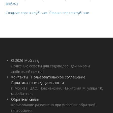
фейхоа
Сладкие сорта клубники. Ранние сорта клубники
© 2026 Мой сад
Полезные советы для садоводов, дачников и
любителей цветов!
Контакты
Пользовательское соглашение
Политика конфидециальности
г. Москва, ЦАО, Пресненский, Никитская М. улица 10,
м. Арбатская
Обратная связь
Копирование разрешено при указании обратной
гиперссылки.