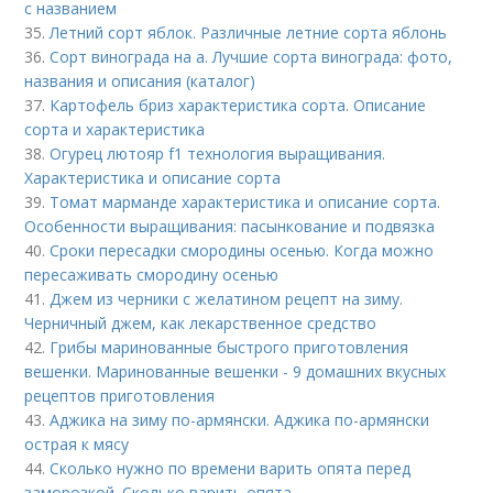
с названием
35.
Летний сорт яблок. Различные летние сорта яблонь
36.
Сорт винограда на а. Лучшие сорта винограда: фото,
названия и описания (каталог)
37.
Картофель бриз характеристика сорта. Описание
сорта и характеристика
38.
Огурец лютояр f1 технология выращивания.
Характеристика и описание сорта
39.
Томат марманде характеристика и описание сорта.
Особенности выращивания: пасынкование и подвязка
40.
Сроки пересадки смородины осенью. Когда можно
пересаживать смородину осенью
41.
Джем из черники с желатином рецепт на зиму.
Черничный джем, как лекарственное средство
42.
Грибы маринованные быстрого приготовления
вешенки. Маринованные вешенки - 9 домашних вкусных
рецептов приготовления
43.
Аджика на зиму по-армянски. Аджика по-армянски
острая к мясу
44.
Сколько нужно по времени варить опята перед
заморозкой. Сколько варить опята