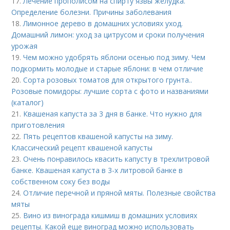
17.
Лечение прополисом на спирту язвы желудка.
Определение болезни. Причины заболевания
18.
Лимонное дерево в домашних условиях уход.
Домашний лимон: уход за цитрусом и сроки получения
урожая
19.
Чем можно удобрять яблони осенью под зиму. Чем
подкормить молодые и старые яблони: в чем отличие
20.
Сорта розовых томатов для открытого грунта..
Розовые помидоры: лучшие сорта с фото и названиями
(каталог)
21.
Квашеная капуста за 3 дня в банке. Что нужно для
приготовления
22.
Пять рецептов квашеной капусты на зиму.
Классический рецепт квашеной капусты
23.
Очень понравилось квасить капусту в трехлитровой
банке. Квашеная капуста в 3-х литровой банке в
собственном соку без воды
24.
Отличие перечной и пряной мяты. Полезные свойства
мяты
25.
Вино из винограда кишмиш в домашних условиях
рецепты. Какой еще виноград можно использовать