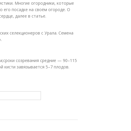
стики. Многие огородники, которые
о его посадке на своём огороде. О
рдце, далее в статье.
ких селекционеров с Урала. Семена
.
 м;сроки созревания средние — 90–115
ой кисти завязывается 5–7 плодов.