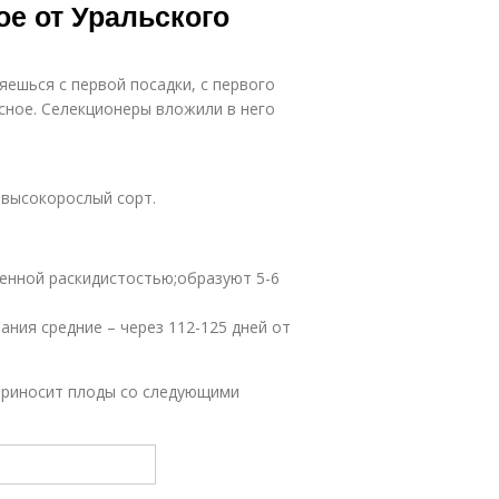
е от Уральского
яешься с первой посадки, с первого
сное. Селекционеры вложили в него
высокорослый сорт.
ренной раскидистостью;образуют 5-6
ания средние – через 112-125 дней от
приносит плоды со следующими