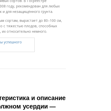
ивых сортов. В Госреестре
008 году, рекомендован для любых
ак и для незащищённого грунта.
м сортам, вырастает до 80–100 см,
но с тяжестью плодов, способных
, их относительно немного.
теристика и описание
должном усердии —