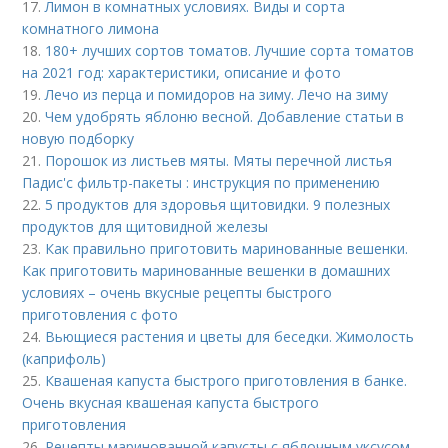
17.
Лимон в комнатных условиях. Виды и сорта
комнатного лимона
18.
180+ лучших сортов томатов. Лучшие сорта томатов
на 2021 год: характеристики, описание и фото
19.
Лечо из перца и помидоров на зиму. Лечо на зиму
20.
Чем удобрять яблоню весной. Добавление статьи в
новую подборку
21.
Порошок из листьев мяты. Мяты перечной листья
Падис'с фильтр-пакеты : инструкция по применению
22.
5 продуктов для здоровья щитовидки. 9 полезных
продуктов для щитовидной железы
23.
Как правильно приготовить маринованные вешенки.
Как приготовить маринованные вешенки в домашних
условиях – очень вкусные рецепты быстрого
приготовления с фото
24.
Вьющиеся растения и цветы для беседки. Жимолость
(каприфоль)
25.
Квашеная капуста быстрого приготовления в банке.
Очень вкусная квашеная капуста быстрого
приготовления
26.
Рецепты маринованной капусты с яблочным уксусом.