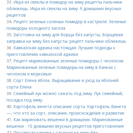
33.
Икра из свеклы и помидор на зиму рецепты пальчики
оближешь. Икра из свеклы на зиму: 9 домашних вкусных
рецептов
34.
Рецепт зеленых соленых помидор в кастрюле. Зеленые
помидоры холодного засола
35.
Заготовка на зиму для борща без капусты. Борщевая
заправка на зиму без капусты: рецепт пальчики оближешь
36.
Кавказская аджика настоящая. Лучшие подходы к
приготовлению кавказской аджики
37.
Рецепт маринованные зеленые помидоры с чесноком.
Маринованные зеленые помидоры на зиму в банках с
чесноком и морковью
38.
Сорт Елена яблок. Выращивание и уход за яблоней
сорта Елена
39.
Семейный лук можно сажать под зиму. Лук семейный,
посадка под зиму.
40.
Картофель венета описание сорта. Картофель Винета
—, что это за сорт, описание, происхождение и развитие
41.
Как мариновать вешенки в домашних. Маринованные
вешенки - 10 домашних вкусных рецептов приготовления
42.
Протертая клюква с сахаром на зиму без