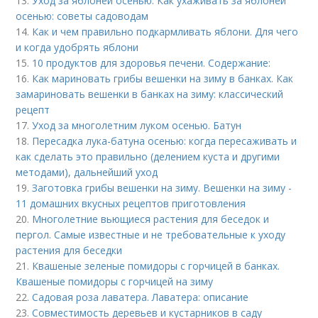
13.
Уход за яблоней осенью. Как ухаживать за яблоней
осенью: советы садоводам
14.
Как и чем правильно подкармливать яблони. Для чего
и когда удобрять яблони
15.
10 продуктов для здоровья печени. Содержание:
16.
Как мариновать грибы вешенки на зиму в банках. Как
замариновать вешенки в банках на зиму: классический
рецепт
17.
Уход за многолетним луком осенью. Батун
18.
Пересадка лука-батуна осенью: когда пересаживать и
как сделать это правильно (делением куста и другими
методами), дальнейший уход
19.
Заготовка грибы вешенки на зиму. Вешенки на зиму -
11 домашних вкусных рецептов приготовления
20.
Многолетние вьющиеся растения для беседок и
пергол. Самые известные и не требовательные к уходу
растения для беседки
21.
Квашеные зеленые помидоры с горчицей в банках.
Квашеные помидоры с горчицей на зиму
22.
Садовая роза лаватера. Лаватера: описание
23.
Совместимость деревьев и кустарников в саду