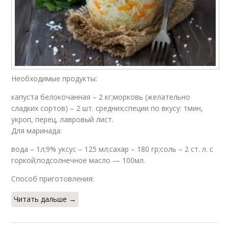
Необходимые продукты:
капуста белокочанная – 2 кг;морковь (желательно
сладких сортов) – 2 шт. средних;специи по вкусу: тмин,
укроп, перец, лавровый лист.
Для маринада:
вода – 1л;9% уксус – 125 мл;сахар – 180 гр;соль – 2 ст. л. с
горкой;подсолнечное масло — 100мл.
Способ приготовления:
Читать дальше →