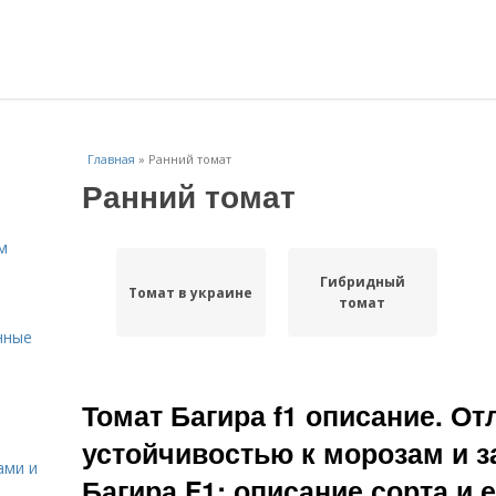
Главная
»
Ранний томат
Ранний томат
м
Гибридный
Томат в украине
томат
нные
Томат Багира f1 описание. О
устойчивостью к морозам и 
ами и
Багира F1: описание сорта и 