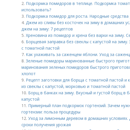
2.
Подкормка помидоров в теплице. Подкормка томато
использовать?
3.
Подкормка помидор для роста. Народные средства
4.
Джем из сливы без косточек на зиму в домашних ус
джем на зиму: 7 рецептов
5.
Хреновина из помидор и хрена без варки на зиму. 
6.
Борщевая заправка без свеклы с капустой на зиму.
с томатной пастой
7.
Как ухаживать за саженцем яблони. Уход за сажен
8.
Зеленые помидоры маринованные быстрого пригото
маринования зеленых помидоров быстрого приготовл
хлопот
9.
Рецепт заготовки для борща с томатной пастой и к
из свеклы с капустой, морковью и томатной пастой
10.
Борщ в банках на зиму. Вкусный и густой борщ в б
капустой
11.
Примерный план подкормок гортензий. Зачем нужн
гортензии: польза процедуры
12.
Уход за лимонным деревом в домашних условиях. 
сроки получения урожая