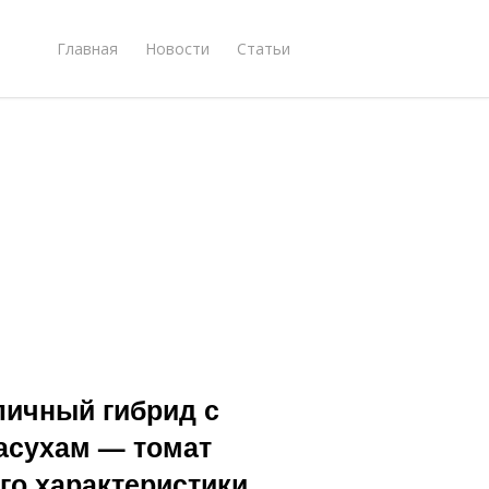
Главная
Новости
Статьи
тличный гибрид с
засухам — томат
его характеристики