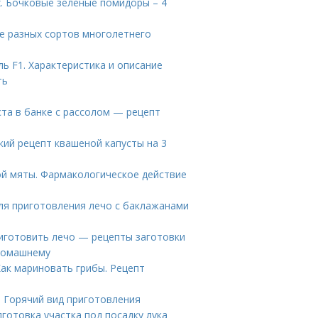
. Бочковые зеленые помидоры – 4
е разных сортов многолетнего
ь F1. Характеристика и описание
ть
ста в банке с рассолом — рецепт
кий рецепт квашеной капусты на 3
й мяты. Фармакологическое действие
ля приготовления лечо с баклажанами
риготовить лечо — рецепты заготовки
 домашнему
Как мариновать грибы. Рецепт
. Горячий вид приготовления
дготовка участка под посадку лука