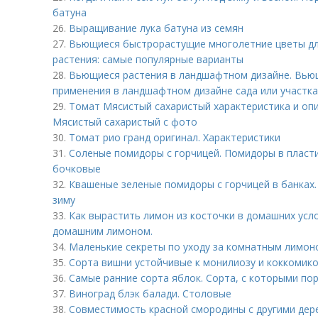
батуна
26.
Выращивание лука батуна из семян
27.
Вьющиеся быстрорастущие многолетние цветы дл
растения: самые популярные варианты
28.
Вьющиеся растения в ландшафтном дизайне. Вью
применения в ландшафтном дизайне сада или участка
29.
Томат Мясистый сахаристый характеристика и опи
Мясистый сахаристый с фото
30.
Томат рио гранд оригинал. Характеристики
31.
Соленые помидоры с горчицей. Помидоры в пласти
бочковые
32.
Квашеные зеленые помидоры с горчицей в банках.
зиму
33.
Как вырастить лимон из косточки в домашних усл
домашним лимоном.
34.
Маленькие секреты по уходу за комнатным лимон
35.
Сорта вишни устойчивые к монилиозу и коккомико
36.
Самые ранние сорта яблок. Сорта, с которыми по
37.
Виноград блэк балади. Столовые
38.
Совместимость красной смородины с другими дере