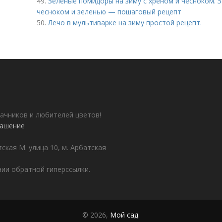
49.
Зеленые помидоры на зиму с хреном и чесноком.
чесноком и зеленью — пошаговый рецепт
50.
Лечо в мультиварке на зиму простой рецепт.
ачников и любителей цветов!
лашение
ская М. улица 10, м. Арбатская
ии обратной гиперссылки.
© 2026,
Мой сад
.