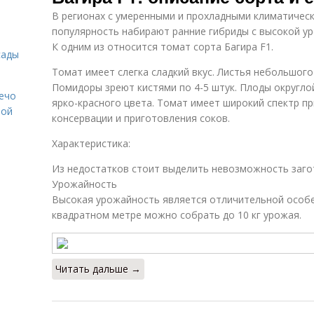
В регионах с умеренными и прохладными климатичес
популярность набирают ранние гибриды с высокой у
К одним из относится томат сорта Багира F1.
сады
Томат имеет слегка сладкий вкус. Листья небольшого
Помидоры зреют кистями по 4-5 штук. Плоды округло
Лечо
ярко-красного цвета. Томат имеет широкий спектр п
той
консервации и приготовления соков.
Характеристика:
Из недостатков стоит выделить невозможность заго
Урожайность
Высокая урожайность является отличительной особе
квадратном метре можно собрать до 10 кг урожая.
Читать дальше →