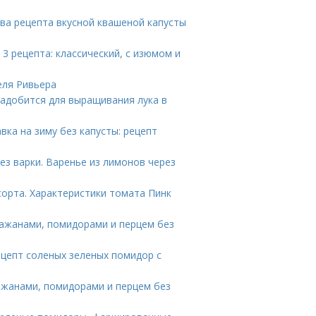
Два рецепта вкусной квашеной капусты
 3 рецепта: классический, с изюмом и
еля Ривьера
надобится для выращивания лука в
вка на зиму без капусты: рецепт
ез варки. Варенье из лимонов через
сорта. Характеристики томата Пинк
лажанами, помидорами и перцем без
ецепт соленых зеленых помидор с
лажанами, помидорами и перцем без