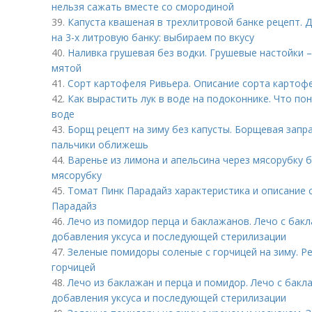
нельзя сажать вместе со смородиной
39.
Капуста квашеная в трехлитровой банке рецепт. 
на 3-х литровую банку: выбираем по вкусу
40.
Наливка грушевая без водки. Грушевые настойки –
мятой
41.
Сорт картофеля Ривьера. Описание сорта картоф
42.
Как вырастить лук в воде на подоконнике. Что по
воде
43.
Борщ рецепт на зиму без капусты. Борщевая запра
пальчики оближешь
44.
Варенье из лимона и апельсина через мясорубку б
мясорубку
45.
Томат Пинк Парадайз характеристика и описание 
Парадайз
46.
Лечо из помидор перца и баклажанов. Лечо с бак
добавления уксуса и последующей стерилизации
47.
Зеленые помидоры соленые с горчицей на зиму. Р
горчицей
48.
Лечо из баклажан и перца и помидор. Лечо с бак
добавления уксуса и последующей стерилизации