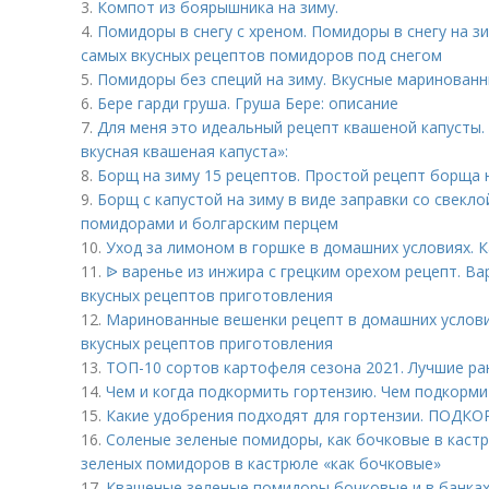
3.
Компот из боярышника на зиму.
4.
Помидоры в снегу с хреном. Помидоры в снегу на зи
самых вкусных рецептов помидоров под снегом
5.
Помидоры без специй на зиму. Вкусные маринованн
6.
Бере гарди груша. Груша Бере: описание
7.
Для меня это идеальный рецепт квашеной капусты.
вкусная квашеная капуста»:
8.
Борщ на зиму 15 рецептов. Простой рецепт борща н
9.
Борщ с капустой на зиму в виде заправки со свеклой
помидорами и болгарским перцем
10.
Уход за лимоном в горшке в домашних условиях. 
11.
ᐉ варенье из инжира с грецким орехом рецепт. Ва
вкусных рецептов приготовления
12.
Маринованные вешенки рецепт в домашних условия
вкусных рецептов приготовления
13.
ТОП-10 сортов картофеля сезона 2021. Лучшие ра
14.
Чем и когда подкормить гортензию. Чем подкорм
15.
Какие удобрения подходят для гортензии. ПО
16.
Соленые зеленые помидоры, как бочковые в каст
зеленых помидоров в кастрюле «как бочковые»
17.
Квашеные зеленые помидоры бочковые и в банках