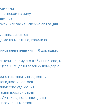
исаниями
 чесноком на зиму
ишечник
зкой. Как варить свежие опята для
омашних рецептов
гда же начинать подкармливать
инованные вешенки - 10 домашних
Фэнтези, почему его любят цветоводы
ецепты. Рецепты зеленых помидор с
риготовления. Ингредиенты
зновидности настоев
анические удобрения
 Самый простой рецепт
ы. Лучшие однолетние цветы —
 весь теплый сезон