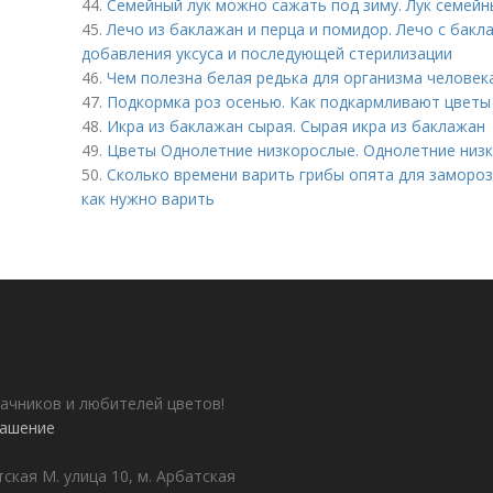
44.
Семейный лук можно сажать под зиму. Лук семейны
45.
Лечо из баклажан и перца и помидор. Лечо с бак
добавления уксуса и последующей стерилизации
46.
Чем полезна белая редька для организма человек
47.
Подкормка роз осенью. Как подкармливают цветы
48.
Икра из баклажан сырая. Сырая икра из баклажан
49.
Цветы Однолетние низкорослые. Однолетние низ
50.
Сколько времени варить грибы опята для замороз
как нужно варить
ачников и любителей цветов!
лашение
ская М. улица 10, м. Арбатская