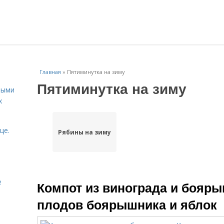
Главная
»
Пятиминутка на зиму
Пятиминутка на зиму
ными
х
це.
Рябины на зиму
е
Компот из винограда и бояры
плодов боярышника и яблок