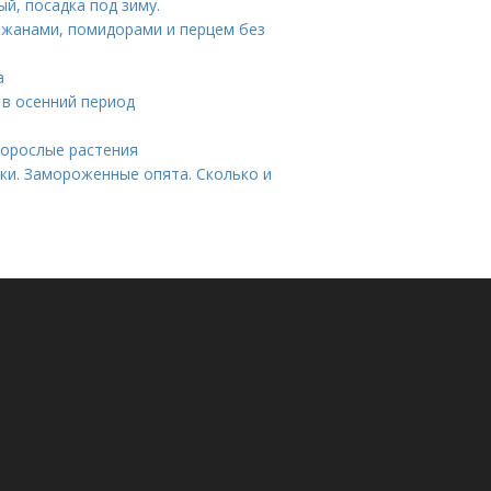
й, посадка под зиму.
лажанами, помидорами и перцем без
а
 в осенний период
корослые растения
ки. Замороженные опята. Сколько и