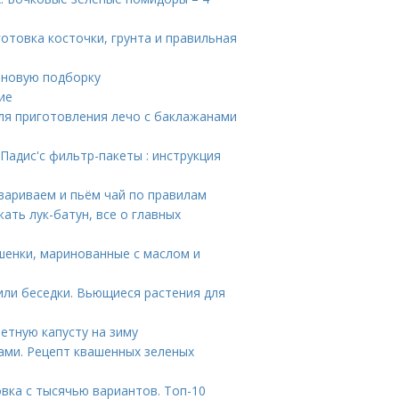
отовка косточки, грунта и правильная
в новую подборку
ие
ля приготовления лечо с баклажанами
Падис'с фильтр-пакеты : инструкция
авариваем и пьём чай по правилам
жать лук-батун, все о главных
шенки, маринованные с маслом и
ли беседки. Вьющиеся растения для
ветную капусту на зиму
ами. Рецепт квашенных зеленых
вка с тысячью вариантов. Топ-10