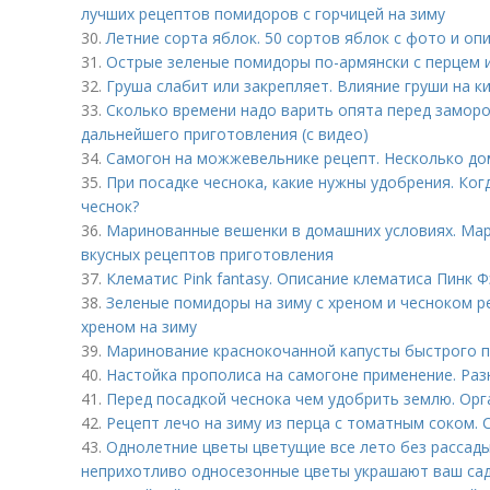
лучших рецептов помидоров с горчицей на зиму
30.
Летние сорта яблок. 50 сортов яблок с фото и оп
31.
Острые зеленые помидоры по-армянски с перцем и
32.
Груша слабит или закрепляет. Влияние груши на к
33.
Сколько времени надо варить опята перед заморо
дальнейшего приготовления (с видео)
34.
Самогон на можжевельнике рецепт. Несколько д
35.
При посадке чеснока, какие нужны удобрения. Ко
чеснок?
36.
Маринованные вешенки в домашних условиях. Мар
вкусных рецептов приготовления
37.
Клематис Pink fantasy. Описание клематиса Пинк 
38.
Зеленые помидоры на зиму с хреном и чесноком р
хреном на зиму
39.
Маринование краснокочанной капусты быстрого п
40.
Настойка прополиса на самогоне применение. Ра
41.
Перед посадкой чеснока чем удобрить землю. Орг
42.
Рецепт лечо на зиму из перца с томатным соком.
43.
Однолетние цветы цветущие все лето без рассад
неприхотливо односезонные цветы украшают ваш сад