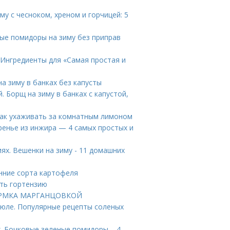
му с чесноком, хреном и горчицей: 5
ые помидоры на зиму без приправ
 Ингредиенты для «Самая простая и
а зиму в банках без капусты
. Борщ на зиму в банках с капустой,
Как ухаживать за комнатным лимоном
ренье из инжира — 4 самых простых и
х. Вешенки на зиму - 11 домашних
нние сорта картофеля
ить гортензию
ДКОРМКА МАРГАНЦОВКОЙ
рюле. Популярные рецепты соленых
. Бочковые зеленые помидоры – 4