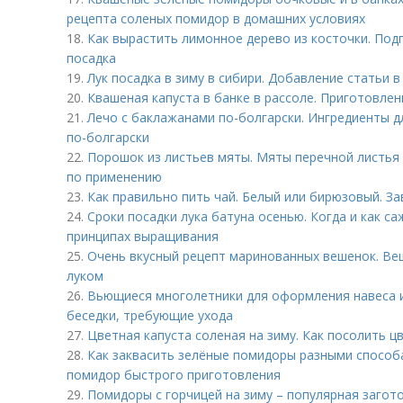
рецепта соленых помидор в домашних условиях
18.
Как вырастить лимонное дерево из косточки. Подг
посадка
19.
Лук посадка в зиму в сибири. Добавление статьи 
20.
Квашеная капуста в банке в рассоле. Приготовлен
21.
Лечо с баклажанами по-болгарски. Ингредиенты д
по-болгарски
22.
Порошок из листьев мяты. Мяты перечной листья 
по применению
23.
Как правильно пить чай. Белый или бирюзовый. З
24.
Сроки посадки лука батуна осенью. Когда и как са
принципах выращивания
25.
Очень вкусный рецепт маринованных вешенок. Ве
луком
26.
Вьющиеся многолетники для оформления навеса и
беседки, требующие ухода
27.
Цветная капуста соленая на зиму. Как посолить ц
28.
Как заквасить зелёные помидоры разными способ
помидор быстрого приготовления
29.
Помидоры с горчицей на зиму – популярная загото