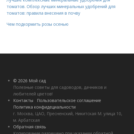
томатов. Обзор лучших минеральных удобрений для
томатов: правила внесения в почву
Чем подкормить розы осенью
© 2026 Мой сад
Полезные советы для садоводов, дачников и
любителей цветов!
Контакты
Пользовательское соглашение
Политика конфидециальности
г. Москва, ЦАО, Пресненский, Никитская М. улица 10,
м. Арбатская
Обратная связь
Копирование разрешено при указании обратной