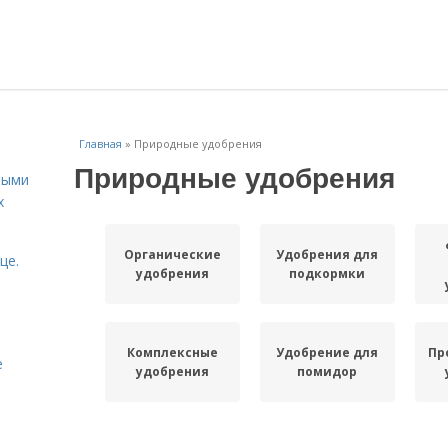
Главная
»
Природные удобрения
Природные удобрения
ными
х
Органические
Удобрения для
це.
удобрения
подкормки
Комплексные
Удобрение для
Пр
е
удобрения
помидор