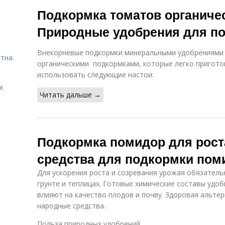
Народные
Подкормка томатов органиче
удобрения
Природные удобрения для по
Внекорневые подкормки минеральными удобрениями 
тна.
органическими подкормками, которые легко пригото
использовать следующие настои:
х
Читать дальше →
Подкормка помидор для рост
средства для подкормки пом
Для ускорения роста и созревания урожая обязател
грунте и теплицах. Готовые химические составы удо
влияют на качество плодов и почву. Здоровая альтер
народные средства.
Польза природных удобрений