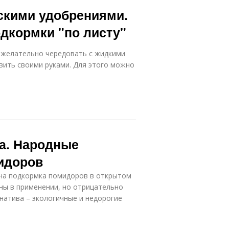
скими удобрениями.
дкормки "по листу"
желательно чередовать с жидкими
вить своими руками. Для этого можно
а. Народные
идоров
ьна подкормка помидоров в открытом
бны в применении, но отрицательно
натива – экологичные и недорогие