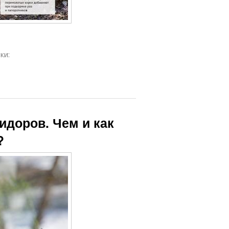
ки:
идоров. Чем и как
?