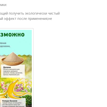
мки:
ющий получить экологически чистый
ый эффект после применения;не