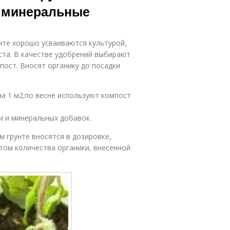
и минеральные
нте хорошо усваиваются культурой,
ста. В качестве удобрений выбирают
пост. Вносят органику до посадки
на 1 м2;по весне используют компост
 и минеральных добавок.
 грунте вносятся в дозировке,
том количества органики, внесенной