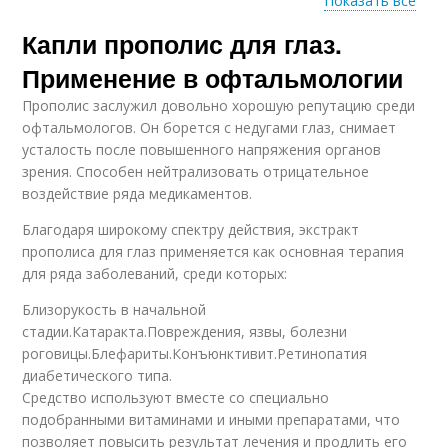
Показать все
Капли прополис для глаз.
Прополис в домашних
Прополис на спирту
условиях
Применение в офтальмологии
Прополис заслужил довольно хорошую репутацию среди
офтальмологов. Он борется с недугами глаз, снимает
усталость после повышенного напряжения органов
зрения. Способен нейтрализовать отрицательное
воздействие ряда медикаментов.
Благодаря широкому спектру действия, экстракт
прополиса для глаз применяется как основная терапия
для ряда заболеваний, среди которых:
Близорукость в начальной
стадии.Катаракта.Повреждения, язвы, болезни
роговицы.Блефариты.Конъюнктивит.Ретинопатия
диабетического типа.
Средство используют вместе со специально
подобранными витаминами и иными препаратами, что
позволяет повысить результат лечения и продлить его