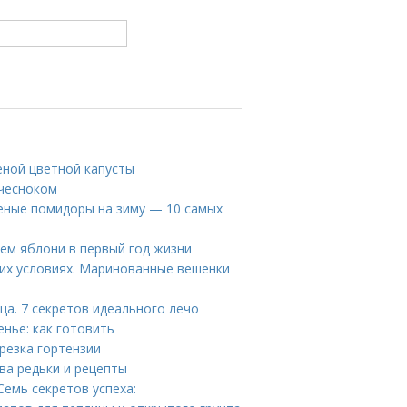
еной цветной капусты
 чесноком
леные помидоры на зиму — 10 самых
цем яблони в первый год жизни
их условиях. Маринованные вешенки
ца. 7 секретов идеального лечо
нье: как готовить
брезка гортензии
ва редьки и рецепты
Семь секретов успеха: