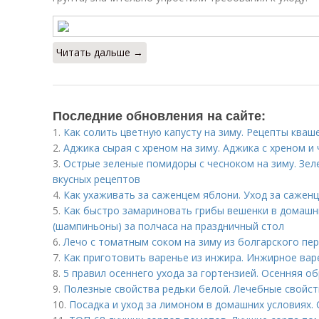
Читать дальше →
Последние обновления на сайте:
1.
Как солить цветную капусту на зиму. Рецепты кваш
2.
Аджика сырая с хреном на зиму. Аджика с хреном и
3.
Острые зеленые помидоры с чесноком на зиму. Зе
вкусных рецептов
4.
Как ухаживать за саженцем яблони. Уход за сажен
5.
Как быстро замариновать грибы вешенки в домашн
(шампиньоны) за полчаса на праздничный стол
6.
Лечо с томатным соком на зиму из болгарского пер
7.
Как приготовить варенье из инжира. Инжирное варе
8.
5 правил осеннего ухода за гортензией. Осенняя о
9.
Полезные свойства редьки белой. Лечебные свойст
10.
Посадка и уход за лимоном в домашних условиях. 