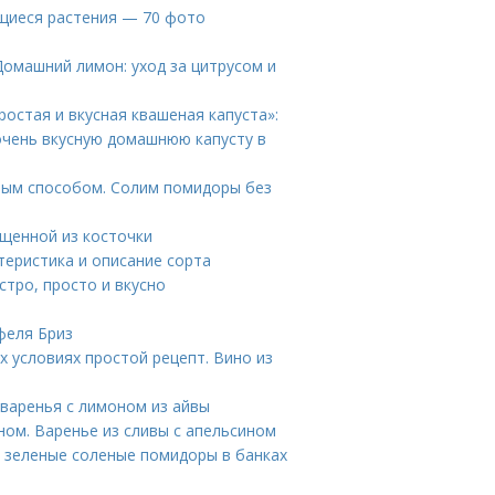
щиеся растения — 70 фото
Домашний лимон: уход за цитрусом и
ростая и вкусная квашеная капуста»:
 очень вкусную домашнюю капусту в
ным способом. Солим помидоры без
ащенной из косточки
теристика и описание сорта
тро, просто и вкусно
феля Бриз
х условиях простой рецепт. Вино из
 варенья с лимоном из айвы
ном. Варенье из сливы с апельсином
 зеленые соленые помидоры в банках