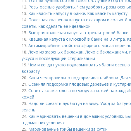
11.
ТОП-68 лучших сортов томатов. Лучшие сорта том
12.
Розы осенью удобрять. Чем удобрять розы осень
13.
Как квасить капусту в банке. Как квасить капусту
14.
Полезная квашеная капуста с сахаром и солью. 8 
советы, как сделать ее идеальной
15.
Быстрая квашеная капуста в трехлитровой банке.
16.
Квашеная капуста с клюквой в банке на 3 литра. 
17.
Антимикробные свойства эфирного масла перечно
18.
Лечо из жареных баклажан. Лечо с баклажанами,
уксуса и последующей стерилизации
19.
Чем и когда нужно подкармливать яблони осенью 
возрасту
20.
Как и чем правильно подкармливать яблони. Для ч
21.
Осенняя подкормка плодовых деревьев и кустарни
22.
Советы косметолога по уходу за кожей на каждый
кожей
23.
Надо ли срезать лук батун на зиму. Уход за батун
зелень
24.
Как мариновать вешенки в домашних условиях. Б
в домашних условиях
25.
Маринованные грибы вешенки за сутки