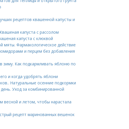
атов для теплицы и открытого грунта
ю
лучших рецептов квашенной капусты и
 Квашеная капуста с рассолом
Квашеная капуста с клюквой
й мяты. Фармакологическое действие
 помидорами и перцем без добавления
в зиму. Как подкармливать яблоню по
его и когда удобрять яблони
ков.. Натуральные осенние подкормки
 день. Уход за комбинированной
ом весной и летом, чтобы нарастала
ыстрый рецепт маринованных вешенок