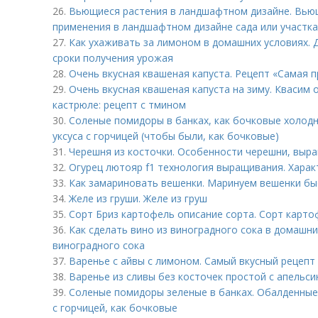
26.
Вьющиеся растения в ландшафтном дизайне. Вью
применения в ландшафтном дизайне сада или участка
27.
Как ухаживать за лимоном в домашних условиях. 
сроки получения урожая
28.
Очень вкусная квашеная капуста. Рецепт «Самая п
29.
Очень вкусная квашеная капуста на зиму. Квасим
кастрюле: рецепт с тмином
30.
Соленые помидоры в банках, как бочковые холод
уксуса с горчицей (чтобы были, как бочковые)
31.
Черешня из косточки. Особенности черешни, выр
32.
Огурец лютояр f1 технология выращивания. Харак
33.
Как замариновать вешенки. Маринуем вешенки быс
34.
Желе из груши. Желе из груш
35.
Сорт Бриз картофель описание сорта. Сорт карто
36.
Как сделать вино из виноградного сока в домашни
виноградного сока
37.
Варенье с айвы с лимоном. Самый вкусный рецепт
38.
Варенье из сливы без косточек простой с апельси
39.
Соленые помидоры зеленые в банках. Обалденные
с горчицей, как бочковые