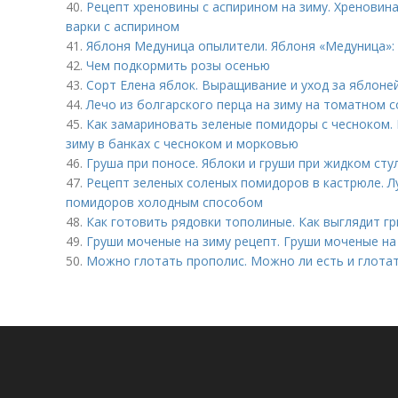
40.
Рецепт хреновины с аспирином на зиму. Хреновина
варки с аспирином
41.
Яблоня Медуница опылители. Яблоня «Медуница»: 
42.
Чем подкормить розы осенью
43.
Сорт Елена яблок. Выращивание и уход за яблоне
44.
Лечо из болгарского перца на зиму на томатном с
45.
Как замариновать зеленые помидоры с чесноком.
зиму в банках с чесноком и морковью
46.
Груша при поносе. Яблоки и груши при жидком сту
47.
Рецепт зеленых соленых помидоров в кастрюле. Л
помидоров холодным способом
48.
Как готовить рядовки тополиные. Как выглядит г
49.
Груши моченые на зиму рецепт. Груши моченые на
50.
Можно глотать прополис. Можно ли есть и глота