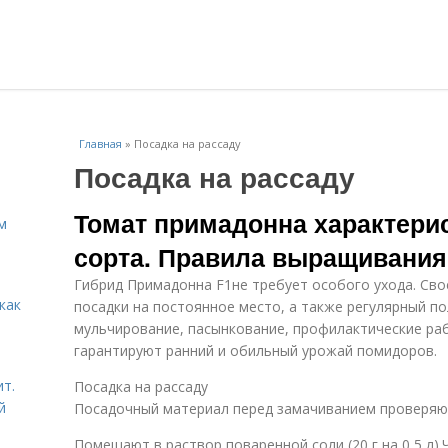
Главная
»
Посадка на рассаду
Посадка на рассаду
Томат примадонна характерис
м
сорта. Правила выращивания
Гибрид Примадонна F1не требует особого ухода. Сво
как
посадки на постоянное место, а также регулярный по
мульчирование, пасынкование, профилактические ра
гарантируют ранний и обильный урожай помидоров.
ит.
Посадка на рассаду
й
Посадочный материал перед замачиванием проверяют
Помещают в раствор поваренной соли (20 г на 0,5 л).