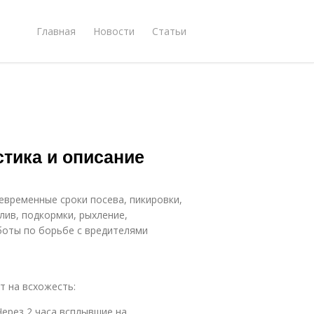
Главная
Новости
Статьи
тика и описание
евременные сроки посева, пикировки,
лив, подкормки, рыхление,
боты по борьбе с вредителями
 на всхожесть:
Через 2 часа всплывшие на