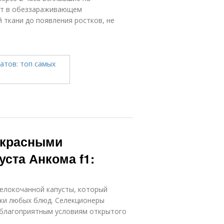
ют в обеззараживающем
 ткани до появления ростков, не
рекрасными
ста Анкома f1:
белокочанной капусты, который
вки любых блюд. Селекционеры
а благоприятным условиям открытого