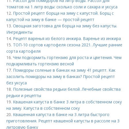
11.
Рассол для помидоров на литр воды. Рассол для
томатов на 1 литр воды: сколько соли и сахара и уксуса
12.
Простой рецепт борща на зиму с капустой. Борщ с
капустой на зиму в банке — простой рецепт
13.
Овощная заготовка для борща на зиму без капусты.
Ингредиенты
14.
Рецепт варенья из белого инжира. Варенье из инжира
15.
ТОП-10 сортов картофеля сезона 2021. Лучшие ранние
сорта картофеля
16.
Чем подкормить гортензию для роста и цветения. Чем
подкармливать гортензию весной
17.
Помидоры соленые в банках на зиму 41 рецепт. Как
засолить помидоры на зиму в банках? Простой рецепт
без уксуса
18.
Полезные свойства редьки белой. Лечебные свойства
редьки и рецепты
19.
Квашеная капуста в банке 3 литра в собственном соку
на зиму. Капуста в собственном соку
20.
Квашенная капуста в банке на 3 литра быстрого
приготовления. Рецепт квашеной капусты в рассоле на 3
литровую банку