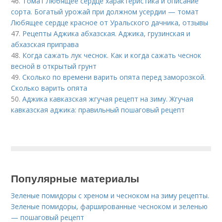
46.
Томат Любящее сердце характеристика и описание
сорта. Богатый урожай при должном усердии — томат
Любящее сердце красное от Уральского дачника, отзывы
47.
Рецепты Аджика абхазская. Аджика, грузинская и
абхазская приправа
48.
Когда сажать лук чеснок. Как и когда сажать чеснок
весной в открытый грунт
49.
Сколько по времени варить опята перед заморозкой.
Сколько варить опята
50.
Аджика кавказская жгучая рецепт на зиму. Жгучая
кавказская аджика: правильный пошаговый рецепт
Популярные материалы
Зеленые помидоры с хреном и чесноком на зиму рецепты.
Зеленые помидоры, фаршированные чесноком и зеленью
— пошаговый рецепт