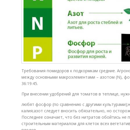
Требования помидоров к подкормкам средние. Агроно
между основными макроэлементами – азотом (N), фос
36:19:45.
При внесении удобрений для томатов в теплице, нужн
любят фосфор (по сравнению с другими культурами);
калия;азот следует вносить обязательно, но осторож
Последнее означает, что без нитратов обойтись не 
строительным материалом для клеток всех вегетатив
плодов.