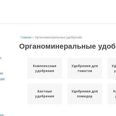
Главная
»
Органоминеральные удобрения
Органоминеральные удоб
и
Комплексные
Удобрения для
Уд
удобрения
томатов
ню
нам
Азотные
Удобрения для
К
удобрения
помидор
ля