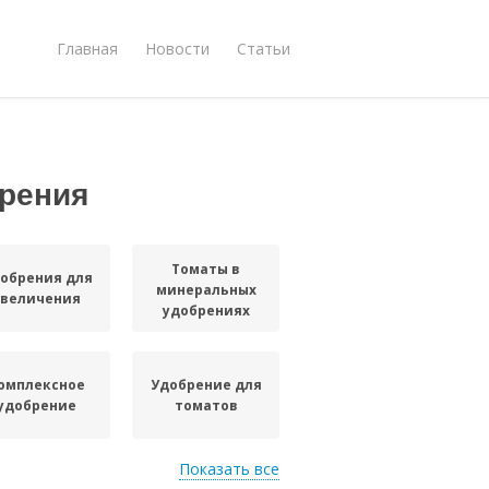
Главная
Новости
Статьи
рения
Томаты в
обрения для
минеральных
увеличения
удобрениях
омплексное
Удобрение для
удобрение
томатов
Показать все