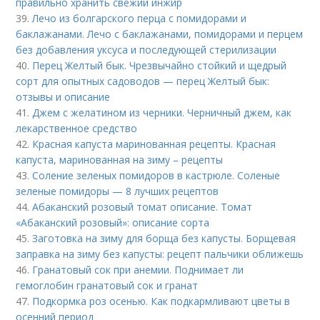
правильно хранить свежий инжир
39.
Лечо из болгарского перца с помидорами и
баклажанами. Лечо с баклажанами, помидорами и перцем
без добавления уксуса и последующей стерилизации
40.
Перец Желтый бык. Чрезвычайно стойкий и щедрый
сорт для опытных садоводов — перец Желтый бык:
отзывы и описание
41.
Джем с желатином из черники. Черничный джем, как
лекарственное средство
42.
Красная капуста маринованная рецепты. Красная
капуста, маринованная на зиму – рецепты
43.
Соление зеленых помидоров в кастрюле. Соленые
зеленые помидоры — 8 лучших рецептов
44.
Абаканский розовый томат описание. Томат
«Абаканский розовый»: описание сорта
45.
Заготовка на зиму для борща без капусты. Борщевая
заправка на зиму без капусты: рецепт пальчики оближешь
46.
Гранатовый сок при анемии. Поднимает ли
гемоглобин гранатовый сок и гранат
47.
Подкормка роз осенью. Как подкармливают цветы в
осенний период