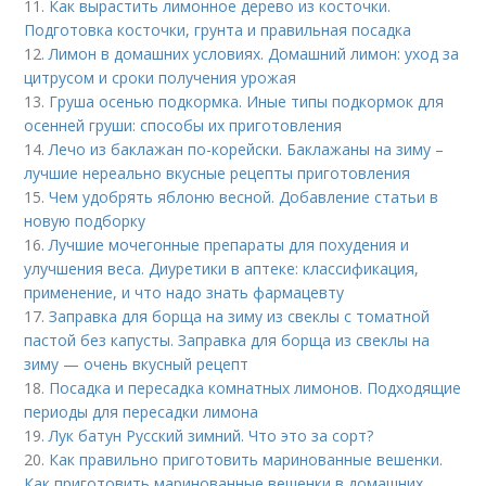
11.
Как вырастить лимонное дерево из косточки.
Подготовка косточки, грунта и правильная посадка
12.
Лимон в домашних условиях. Домашний лимон: уход за
цитрусом и сроки получения урожая
13.
Груша осенью подкормка. Иные типы подкормок для
осенней груши: способы их приготовления
14.
Лечо из баклажан по-корейски. Баклажаны на зиму –
лучшие нереально вкусные рецепты приготовления
15.
Чем удобрять яблоню весной. Добавление статьи в
новую подборку
16.
Лучшие мочегонные препараты для похудения и
улучшения веса. Диуретики в аптеке: классификация,
применение, и что надо знать фармацевту
17.
Заправка для борща на зиму из свеклы с томатной
пастой без капусты. Заправка для борща из свеклы на
зиму — очень вкусный рецепт
18.
Посадка и пересадка комнатных лимонов. Подходящие
периоды для пересадки лимона
19.
Лук батун Русский зимний. Что это за сорт?
20.
Как правильно приготовить маринованные вешенки.
Как приготовить маринованные вешенки в домашних