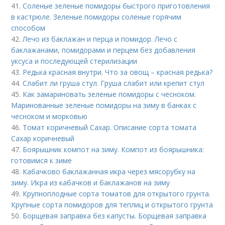
41.
Соленые зеленые помидоры быстрого приготовления
в кастрюле. Зеленые помидоры соленые горячим
способом
42.
Лечо из баклажан и перца и помидор. Лечо с
баклажанами, помидорами и перцем без добавления
уксуса и последующей стерилизации
43.
Редька красная внутри. Что за овощ – красная редька?
44.
Слабит ли груша стул. Груша слабит или крепит стул
45.
Как замариновать зеленые помидоры с чесноком.
Маринованные зеленые помидоры на зиму в банках с
чесноком и морковью
46.
Томат коричневый Сахар. Описание сорта томата
Сахар коричневый
47.
Боярышник компот на зиму. Компот из боярышника:
готовимся к зиме
48.
Кабачково баклажанная икра через мясорубку на
зиму. Икра из кабачков и баклажанов на зиму
49.
Крупноплодные сорта томатов для открытого грунта.
Крупные сорта помидоров для теплиц и открытого грунта
50.
Борщевая заправка без капусты. Борщевая заправка