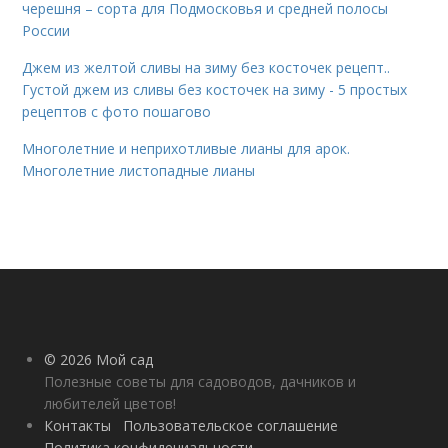
черешня – сорта для Подмосковья и средней полосы
России
Джем из желтой сливы на зиму без косточек рецепт..
Густой джем из сливы без косточек на зиму - 5 простых
рецептов с фото пошагово
Многолетние и неприхотливые лианы для арок.
Многолетние листопадные лианы
© 2026 Мой сад
Полезные советы для садоводов, дачников и
любителей цветов!
Контакты
Пользовательское соглашение
Политика конфидециальности