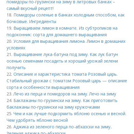
помидоры по-грузински на зиму в литровых банках –
самый вкусный рецепт!
18.
Помидоры соленые в банках холодным способом, как
бочковые. Ингредиенты
19.
Выращиваем лимон в комнате. Из субтропиков на
подоконник: сорта для домашнего выращивания
20.
Условия для выращивания лимона. Лимон в домашних
условиях
21.
Выращивание лука-батуна под зиму. Как лук батун
осенью семенами посадить и хороший урожай зелени
получить
22.
Описание и характеристика томата Розовый царь.
Стабильный урожаи с томатом Розовый царь — описание
сорта и особенности выращивания
23.
Лечо из перца и помидоров на зиму. Лечо на зиму
24.
Баклажаны по-грузински на зиму. Как приготовить
баклажаны по-грузински на зиму кружочками
25.
Чем и как лучше подкормить яблоню осенью и весной.
Чем удобрять яблоню весной
26.
Аджика из зеленого перца по-абхазски на зиму..
Зеленая аджика по-абхазски