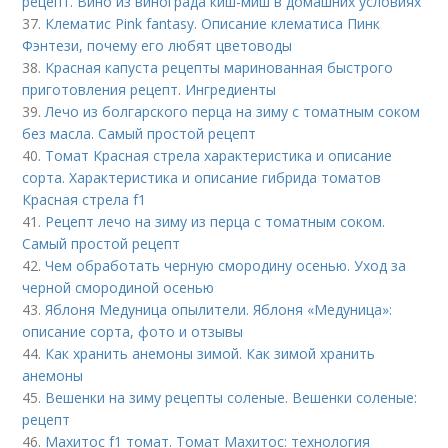
рецепт. Вино из винограда киш-миш в домашних условиях
37.
Клематис Pink fantasy. Описание клематиса Пинк
Фэнтези, почему его любят цветоводы
38.
Красная капуста рецепты маринованная быстрого
приготовления рецепт. Ингредиенты
39.
Лечо из болгарского перца на зиму с томатным соком
без масла. Самый простой рецепт
40.
Томат Красная стрела характеристика и описание
сорта. Характеристика и описание гибрида томатов
Красная стрела f1
41.
Рецепт лечо на зиму из перца с томатным соком.
Самый простой рецепт
42.
Чем обработать черную смородину осенью. Уход за
черной смородиной осенью
43.
Яблоня Медуница опылители. Яблоня «Медуница»:
описание сорта, фото и отзывы
44.
Как хранить анемоны зимой. Как зимой хранить
анемоны
45.
Вешенки на зиму рецепты соленые. Вешенки соленые:
рецепт
46.
Махитос f1 томат. Томат Махитос: технология