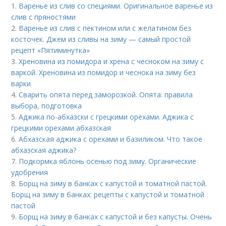
1.
Варенье из слив со специями. Оригинальное варенье из
слив с пряностями
2.
Варенье из слив с пектином или с желатином без
косточек. Джем из сливы на зиму — самый простой
рецепт «Пятиминутка»
3.
Хреновина из помидора и хрена с чесноком на зиму с
варкой. Хреновина из помидор и чеснока на зиму без
варки
4.
Сварить опята перед заморозкой. Опята: правила
выбора, подготовка
5.
Аджика по-абхазски с грецкими орехами. Аджика с
грецкими орехами абхазская
6.
Абхазская аджика с орехами и базиликом. Что такое
абхазская аджика?
7.
Подкормка яблонь осенью под зиму. Органические
удобрения
8.
Борщ на зиму в банках с капустой и томатной пастой.
Борщ на зиму в банках: рецепты с капустой и томатной
пастой
9.
Борщ на зиму в банках с капустой и без капусты. Очень