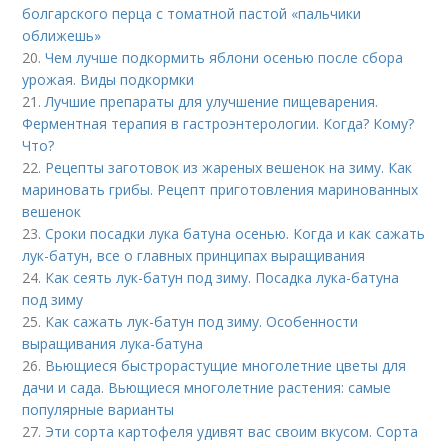
болгарского перца с томатной пастой «пальчики
оближешь»
20.
Чем лучше подкормить яблони осенью после сбора
урожая. Виды подкормки
21.
Лучшие препараты для улучшение пищеварения.
Ферментная терапия в гастроэнтерологии. Когда? Кому?
Что?
22.
Рецепты заготовок из жареных вешенок на зиму. Как
мариновать грибы. Рецепт приготовления маринованных
вешенок
23.
Сроки посадки лука батуна осенью. Когда и как сажать
лук-батун, все о главных принципах выращивания
24.
Как сеять лук-батун под зиму. Посадка лука-батуна
под зиму
25.
Как сажать лук-батун под зиму. Особенности
выращивания лука-батуна
26.
Вьющиеся быстрорастущие многолетние цветы для
дачи и сада. Вьющиеся многолетние растения: самые
популярные варианты
27.
Эти сорта картофеля удивят вас своим вкусом. Сорта