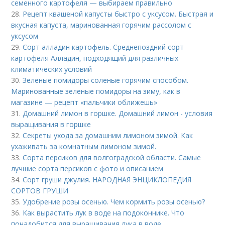
семенного картофеля — выбираем правильно
28.
Рецепт квашеной капусты быстро с уксусом. Быстрая и
вкусная капуста, маринованная горячим рассолом с
уксусом
29.
Сорт алладин картофель. Среднепоздний сорт
картофеля Алладин, подходящий для различных
климатических условий
30.
Зеленые помидоры соленые горячим способом.
Маринованные зеленые помидоры на зиму, как в
магазине — рецепт «пальчики оближешь»
31.
Домашний лимон в горшке. Домашний лимон - условия
выращивания в горшке
32.
Секреты ухода за домашним лимоном зимой. Как
ухаживать за комнатным лимоном зимой.
33.
Сорта персиков для волгоградской области. Самые
лучшие сорта персиков с фото и описанием
34.
Сорт груши джулия. НАРОДНАЯ ЭНЦИКЛОПЕДИЯ
СОРТОВ ГРУШИ
35.
Удобрение розы осенью. Чем кормить розы осенью?
36.
Как вырастить лук в воде на подоконнике. Что
понадобится для выращивания лука в воде