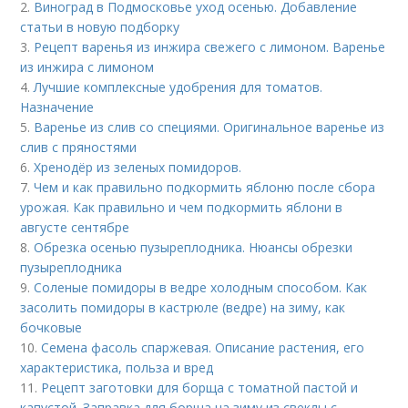
2.
Виноград в Подмосковье уход осенью. Добавление
статьи в новую подборку
3.
Рецепт варенья из инжира свежего с лимоном. Варенье
из инжира с лимоном
4.
Лучшие комплексные удобрения для томатов.
Назначение
5.
Варенье из слив со специями. Оригинальное варенье из
слив с пряностями
6.
Хренодёр из зеленых помидоров.
7.
Чем и как правильно подкормить яблоню после сбора
урожая. Как правильно и чем подкормить яблони в
августе сентябре
8.
Обрезка осенью пузыреплодника. Нюансы обрезки
пузыреплодника
9.
Соленые помидоры в ведре холодным способом. Как
засолить помидоры в кастрюле (ведре) на зиму, как
бочковые
10.
Семена фасоль спаржевая. Описание растения, его
характеристика, польза и вред
11.
Рецепт заготовки для борща с томатной пастой и
капустой. Заправка для борща на зиму из свеклы с