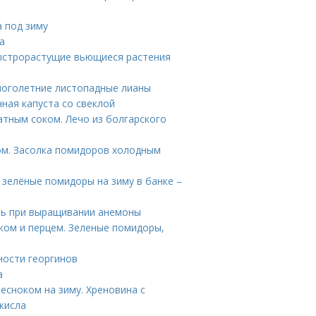
а под зиму
а
Быстрорастущие вьющиеся растения
ноголетние листопадные лианы
ная капуста со свеклой
атным соком. Лечо из болгарского
ом. Засолка помидоров холодным
 зелёные помидоры на зиму в банке –
ать при выращивании анемоны
ом и перцем. Зеленые помидоры,
ности георгинов
а
чесноком на зиму. Хреновина с
кисла