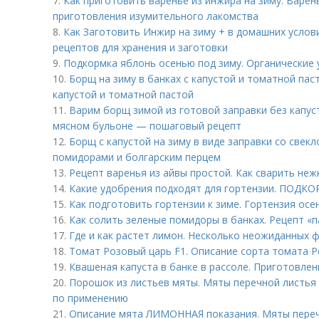
7.
Как приготовить варенье из инжира на зиму. Варен
приготовления изумительного лакомства
8.
Как Заготовить Инжир на зиму + в домашних условия
рецептов для хранения и заготовки
9.
Подкормка яблонь осенью под зиму. Органические
10.
Борщ на зиму в банках с капустой и томатной паст
капустой и томатной пастой
11.
Варим борщ зимой из готовой заправки без капус
мясном бульоне — пошаговый рецепт
12.
Борщ с капустой на зиму в виде заправки со свекл
помидорами и болгарским перцем
13.
Рецепт варенья из айвы простой. Как сварить неж
14.
Какие удобрения подходят для гортензии. ПО
15.
Как подготовить гортензии к зиме. Гортензия ос
16.
Как солить зеленые помидоры в банках. Рецепт «
17.
Где и как растет лимон. Несколько неожиданных ф
18.
Томат Розовый царь F1. Описание сорта томата 
19.
Квашеная капуста в банке в рассоле. Приготовлен
20.
Порошок из листьев мяты. Мяты перечной листья 
по применению
21.
Описание мята ЛИМОННАЯ показания. Мяты перечн