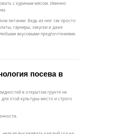
овать с куриным мясом. Именно
ны.
ом питании. Ведь из нее так просто
латы, гарниры, закуски и даже
 любыми вкусовыми предпочтениями.
нология посева в
идностей в открытом грунте не
 для этой культуры место и строго
енности.
ь, нельзя высаживать каждый год на