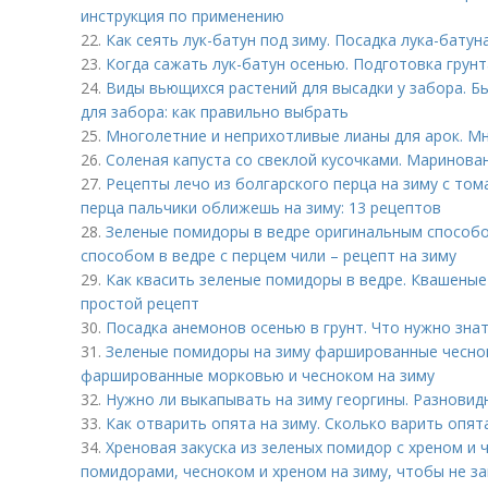
инструкция по применению
22.
Как сеять лук-батун под зиму. Посадка лука-батун
23.
Когда сажать лук-батун осенью. Подготовка грунт
24.
Виды вьющихся растений для высадки у забора. 
для забора: как правильно выбрать
25.
Многолетние и неприхотливые лианы для арок. М
26.
Соленая капуста со свеклой кусочками. Маринован
27.
Рецепты лечо из болгарского перца на зиму с том
перца пальчики оближешь на зиму: 13 рецептов
28.
Зеленые помидоры в ведре оригинальным способ
способом в ведре с перцем чили – рецепт на зиму
29.
Как квасить зеленые помидоры в ведре. Квашеные
простой рецепт
30.
Посадка анемонов осенью в грунт. Что нужно зн
31.
Зеленые помидоры на зиму фаршированные чеснок
фаршированные морковью и чесноком на зиму
32.
Нужно ли выкапывать на зиму георгины. Разновид
33.
Как отварить опята на зиму. Сколько варить опят
34.
Хреновая закуска из зеленых помидор с хреном и 
помидорами, чесноком и хреном на зиму, чтобы не за