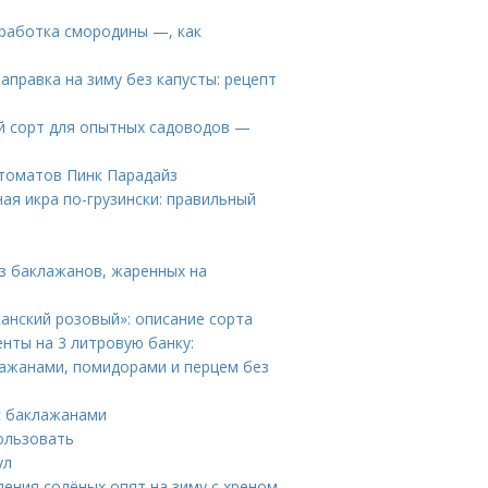
работка смородины —, как
аправка на зиму без капусты: рецепт
й сорт для опытных садоводов —
томатов Пинк Парадайз
ная икра по-грузински: правильный
из баклажанов, жаренных на
анский розовый»: описание сорта
нты на 3 литровую банку:
лажанами, помидорами и перцем без
 с баклажанами
ользовать
ул
ления солёных опят на зиму с хреном