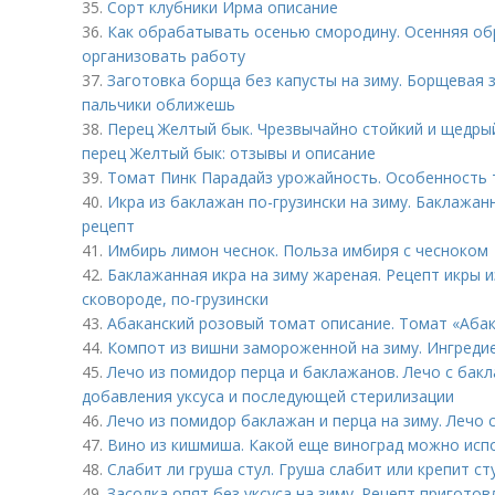
35.
Сорт клубники Ирма описание
36.
Как обрабатывать осенью смородину. Осенняя об
организовать работу
37.
Заготовка борща без капусты на зиму. Борщевая з
пальчики оближешь
38.
Перец Желтый бык. Чрезвычайно стойкий и щедры
перец Желтый бык: отзывы и описание
39.
Томат Пинк Парадайз урожайность. Особенность 
40.
Икра из баклажан по-грузински на зиму. Баклажан
рецепт
41.
Имбирь лимон чеснок. Польза имбиря с чесноком
42.
Баклажанная икра на зиму жареная. Рецепт икры 
сковороде, по-грузински
43.
Абаканский розовый томат описание. Томат «Абак
44.
Компот из вишни замороженной на зиму. Ингредие
45.
Лечо из помидор перца и баклажанов. Лечо с бак
добавления уксуса и последующей стерилизации
46.
Лечо из помидор баклажан и перца на зиму. Лечо
47.
Вино из кишмиша. Какой еще виноград можно исп
48.
Слабит ли груша стул. Груша слабит или крепит ст
49.
Засолка опят без уксуса на зиму. Рецепт приготов