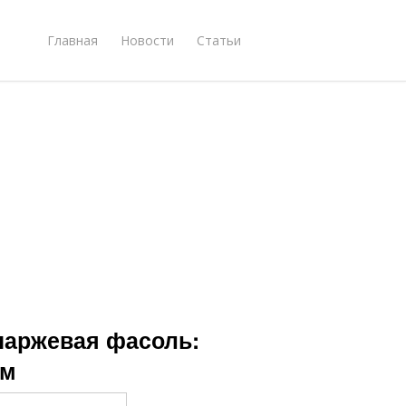
Главная
Новости
Статьи
паржевая фасоль:
ем