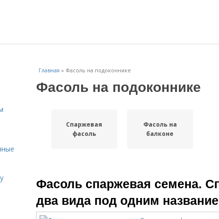
Главная
»
Фасоль на подоконнике
Фасоль на подоконнике
м
Спаржевая
Фасоль на
фасоль
балконе
нные
у
Фасоль спаржевая семена. С
два вида под одним названи