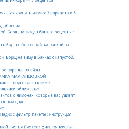
ье из инжира — 5 рецептов
х. Как хранить инжир: 3 варианта и 5
 удобрения
ой. Борщ на зиму в банках: рецепты с
ты. Борщ с борщевой заправкой на
ой. Борщ на зиму в банках с капустой,
ное варенье из айвы
ДКОРМКА МАРГАНЦОВКОЙ
енью — подготовка к зиме
пальчики оближешь»
актов о лимонах, которые вас удивят
Розовый царь
ие
Падис'с фильтр-пакеты : инструкция
ой листья Биотест фильтр-пакеты :