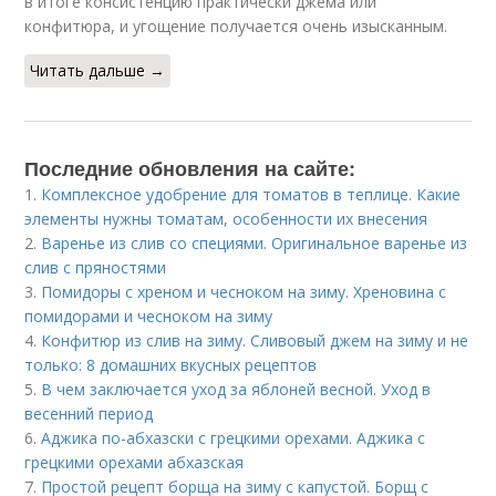
в итоге консистенцию практически джема или
конфитюра, и угощение получается очень изысканным.
Читать дальше →
Последние обновления на сайте:
1.
Комплексное удобрение для томатов в теплице. Какие
элементы нужны томатам, особенности их внесения
2.
Варенье из слив со специями. Оригинальное варенье из
слив с пряностями
3.
Помидоры с хреном и чесноком на зиму. Хреновина с
помидорами и чесноком на зиму
4.
Конфитюр из слив на зиму. Сливовый джем на зиму и не
только: 8 домашних вкусных рецептов
5.
В чем заключается уход за яблоней весной. Уход в
весенний период
6.
Аджика по-абхазски с грецкими орехами. Аджика с
грецкими орехами абхазская
7.
Простой рецепт борща на зиму с капустой. Борщ с