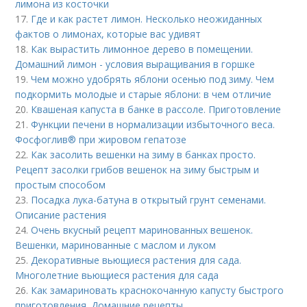
лимона из косточки
17.
Где и как растет лимон. Несколько неожиданных
фактов о лимонах, которые вас удивят
18.
Как вырастить лимонное дерево в помещении.
Домашний лимон - условия выращивания в горшке
19.
Чем можно удобрять яблони осенью под зиму. Чем
подкормить молодые и старые яблони: в чем отличие
20.
Квашеная капуста в банке в рассоле. Приготовление
21.
Функции печени в нормализации избыточного веса.
Фосфоглив® при жировом гепатозе
22.
Как засолить вешенки на зиму в банках просто.
Рецепт засолки грибов вешенок на зиму быстрым и
простым способом
23.
Посадка лука-батуна в открытый грунт семенами.
Описание растения
24.
Очень вкусный рецепт маринованных вешенок.
Вешенки, маринованные с маслом и луком
25.
Декоративные вьющиеся растения для сада.
Многолетние вьющиеся растения для сада
26.
Как замариновать краснокочанную капусту быстрого
приготовления. Домашние рецепты