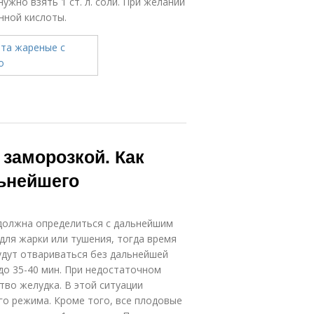
ужно взять 1 ст. л. соли. При желании
нной кислоты.
 заморозкой. Как
льнейшего
 должна определиться с дальнейшим
для жарки или тушения, тогда время
удут отвариваться без дальнейшей
до 35-40 мин. При недостаточном
тво желудка. В этой ситуации
го режима. Кроме того, все плодовые