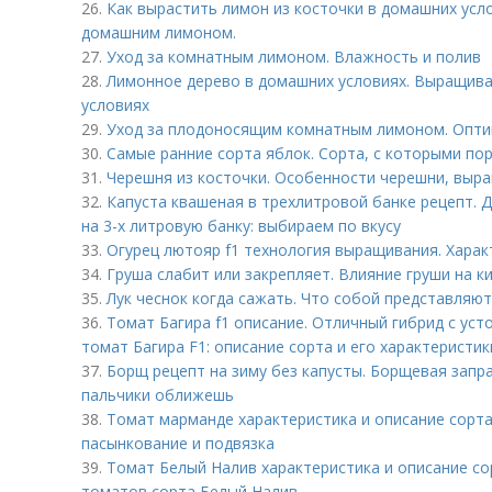
26.
Как вырастить лимон из косточки в домашних усл
домашним лимоном.
27.
Уход за комнатным лимоном. Влажность и полив
28.
Лимонное дерево в домашних условиях. Выращива
условиях
29.
Уход за плодоносящим комнатным лимоном. Опти
30.
Самые ранние сорта яблок. Сорта, с которыми по
31.
Черешня из косточки. Особенности черешни, выр
32.
Капуста квашеная в трехлитровой банке рецепт. 
на 3-х литровую банку: выбираем по вкусу
33.
Огурец лютояр f1 технология выращивания. Харак
34.
Груша слабит или закрепляет. Влияние груши на к
35.
Лук чеснок когда сажать. Что собой представляют 
36.
Томат Багира f1 описание. Отличный гибрид с ус
томат Багира F1: описание сорта и его характеристик
37.
Борщ рецепт на зиму без капусты. Борщевая запра
пальчики оближешь
38.
Томат марманде характеристика и описание сорт
пасынкование и подвязка
39.
Томат Белый Налив характеристика и описание со
томатов сорта Белый Налив