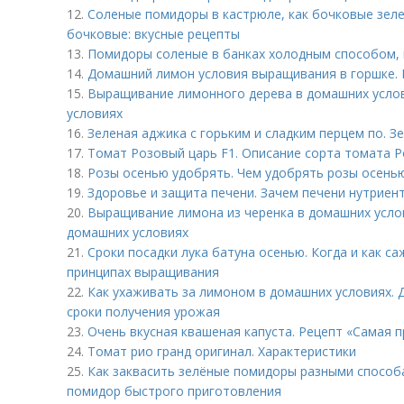
12.
Соленые помидоры в кастрюле, как бочковые зел
бочковые: вкусные рецепты
13.
Помидоры соленые в банках холодным способом, 
14.
Домашний лимон условия выращивания в горшке. 
15.
Выращивание лимонного дерева в домашних услов
условиях
16.
Зеленая аджика с горьким и сладким перцем по. Зе
17.
Томат Розовый царь F1. Описание сорта томата 
18.
Розы осенью удобрять. Чем удобрять розы осень
19.
Здоровье и защита печени. Зачем печени нутриен
20.
Выращивание лимона из черенка в домашних усло
домашних условиях
21.
Сроки посадки лука батуна осенью. Когда и как са
принципах выращивания
22.
Как ухаживать за лимоном в домашних условиях. 
сроки получения урожая
23.
Очень вкусная квашеная капуста. Рецепт «Самая п
24.
Томат рио гранд оригинал. Характеристики
25.
Как заквасить зелёные помидоры разными способ
помидор быстрого приготовления