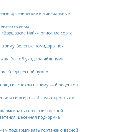
нные органические и минеральные
тензию осенью
 «Варшавска Найк»: описание сорта,
на зиму. Зеленые помидоры по-
жая. Все об уходе за яблонями
ая. Когда весной нужно
борща из свеклы на зиму — 6 рецептов
енье из инжира — 4 самых простых и
одкармливать гортензию весной
ветения. Весенняя подкормка
 Чем подкармливать гортензию весной