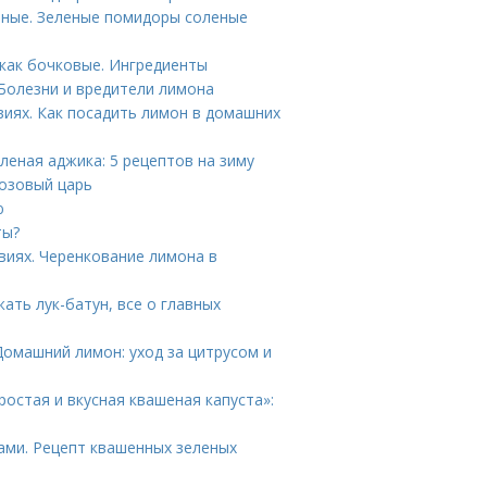
еные. Зеленые помидоры соленые
как бочковые. Ингредиенты
Болезни и вредители лимона
иях. Как посадить лимон в домашних
леная аджика: 5 рецептов на зиму
Розовый царь
ю
ты?
виях. Черенкование лимона в
жать лук-батун, все о главных
Домашний лимон: уход за цитрусом и
ростая и вкусная квашеная капуста»:
ами. Рецепт квашенных зеленых