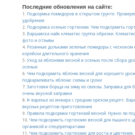
Последние обновления на сайте:
1.
Подкормка помидоров в открытом грунте. Провере
удобрения
2.
Подкормка осенью гортензии. Чем подкормить гор
3.
Варшавска найк клематис группа обрезки. Клематис
фото и отзывы
4.
Резанные дольками зеленые помидоры с чесноком 
корейски длительного хранения
5.
Уход за яблонями весной и осенью после сбора уро
осенью
6.
Чем подкормить яблоню весной для хорошего урож
подкармливать яблони: схемы и сроки
7.
Заготовки борща на зиму из свеклы. Заправка для 
очень вкусной заправки
8.
ᐉ варенье из инжира с грецким орехом рецепт. Вар
вкусных рецептов приготовления
9.
Правила подкормки гортензий весной. Нужно ли п
10.
Чем подкормить гортензию весной для пышного ц
органикой и спецпрепаратами
11.
Чем подкормить гортензию для роста и цветения.