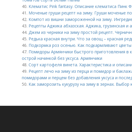
40.
Клематис Pink fantasy. Описание клематиса Пинк 
41.
Моченые груши рецепт на зиму. Груши моченые по
42.
Компот из вишни замороженной на зиму. Ингредие
43.
Рецепты Аджика абхазская. Аджика, грузинская и 
44.
Джем из черники на зиму простой рецепт. Чернич
45.
Редька красная внутри. Что за овощ – красная ред
46.
Подкормка роз осенью. Как подкармливают цветы
47.
Помидоры Армянчики быстрого приготовления в 
острой начинкой без уксуса. Армянчики
48.
Сорт картофеля винета. Характеристика и описан
49.
Рецепт лечо на зиму из перца и помидор и баклаж
помидорами и перцем без добавления уксуса и посл
50.
Как заморозить кукурузу на зиму в зернах. Выбор 