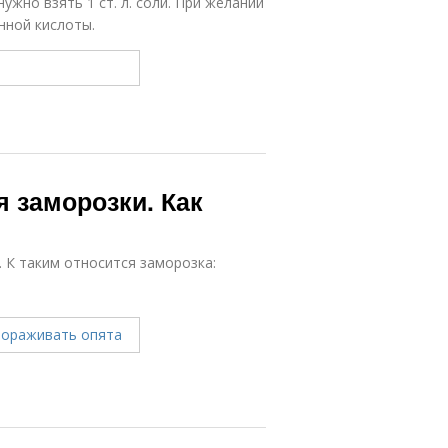
ужно взять 1 ст. л. соли. При желании
нной кислоты.
я заморозки. Как
 К таким относится заморозка: