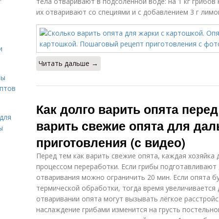
тела отваривают в подсоленной воде: на 1 кг грибов н
их отваривают со специями и с добавлением 3 г лимо
и
Читать дальше →
вы
ептов
Как долго варить опята перед
для
варить свежие опята для да
ы
приготовления (с видео)
Перед тем как варить свежие опята, каждая хозяйка
процессом переработки. Если грибы подготавливают 
отваривания можно ограничить 20 мин. Если опята б
термической обработки, тогда время увеличивается 
отваривании опята могут вызывать лёгкое расстройс
наслаждение грибами изменится на грусть постельно