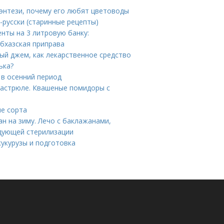
Фэнтези, почему его любят цветоводы
-русски (старинные рецепты)
нты на 3 литровую банку:
абхазская приправа
ный джем, как лекарственное средство
ька?
 в осенний период
кастрюле. Квашеные помидоры с
ие сорта
ан на зиму. Лечо с баклажанами,
едующей стерилизации
кукурузы и подготовка