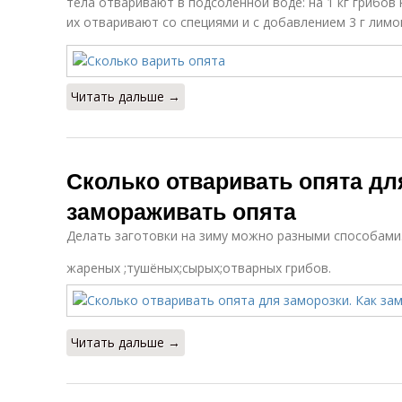
тела отваривают в подсоленной воде: на 1 кг грибов н
их отваривают со специями и с добавлением 3 г лимо
Читать дальше →
Сколько отваривать опята дл
замораживать опята
Делать заготовки на зиму можно разными способами.
жареных ;тушёных;сырых;отварных грибов.
Читать дальше →