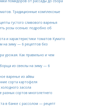
рмки помидоров от рассады до сбора
оматов. Традиционные комплексные
ецепты густого сливового варенья
ить розы осенью: подробно об
рта и характеристики томатов Кумато
м на зиму — 6 рецептов без
ра урожая. Как правильно и чем
 борща из свеклы на зиму — 6
ное варенье из айвы
нние сорта картофеля
 холодного засола
е разных сортов многолетнего
ста в банке с рассолом — рецепт