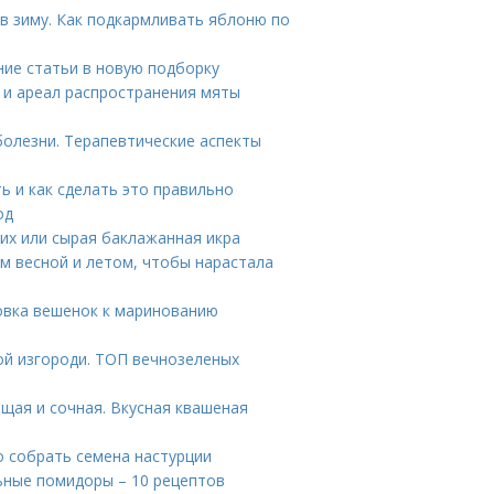
в зиму. Как подкармливать яблоню по
ие статьи в новую подборку
 и ареал распространения мяты
олезни. Терапевтические аспекты
ь и как сделать это правильно
од
ких или сырая баклажанная икра
ом весной и летом, чтобы нарастала
овка вешенок к маринованию
й изгороди. ТОП вечнозеленых
щая и сочная. Вкусная квашеная
о собрать семена настурции
ьные помидоры – 10 рецептов