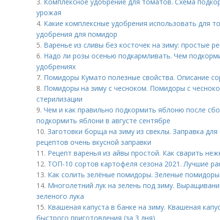
3.
Комплексное удобрение для томатов. Схема подко
урожая
4.
Какие комплексные удобрения использовать для т
удобрения для помидор
5.
Варенье из сливы без косточек на зиму: простые р
6.
Надо ли розы осенью подкармливать. Чем подкорм
удобрениях
7.
Помидоры Кумато полезные свойства. Описание со
8.
Помидоры на зиму с чесноком. Помидоры с чесноко
стерилизации
9.
Чем и как правильно подкормить яблоню после сбо
подкормить яблони в августе сентябре
10.
Заготовки борща на зиму из свеклы. Заправка для
рецептов очень вкусной заправки
11.
Рецепт варенья из айвы простой. Как сварить неж
12.
ТОП-10 сортов картофеля сезона 2021. Лучшие ра
13.
Как солить зелёные помидоры. Зеленые помидоры
14.
Многолетний лук на зелень под зиму. Выращивани
зеленого лука
15.
Квашеная капуста в банке на зиму. Квашеная капу
быстрого приготовления (за 3 дня)