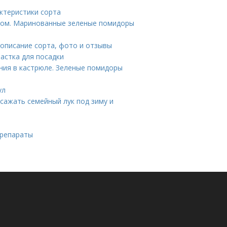
ктеристики сорта
ком. Маринованные зеленые помидоры
описание сорта, фото и отзывы
астка для посадки
ния в кастрюле. Зеленые помидоры
ул
 сажать семейный лук под зиму и
препараты