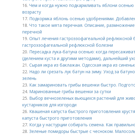
16.
Чем и когда нужно подкармливать яблони осенью 
возрасту
17.
Подкормка яблонь осенью удобрениями. Добавлен
18.
Что такое мята перечная. Описание, размножение
перечной
19.
Опыт лечения гастроэзофагеальной рефлюксной б
гастроэзофагеальной рефлюксной болезни
20.
Пересадка лука-батуна осенью: когда пересаживат
(делением куста и другими методами), дальнейший ух
21.
Сырая икра из баклажан. Одесская икра из синень
22.
Надо ли срезать лук батун на зиму. Уход за батун
зелень
23.
Как замариновать грибы вешенки быстро. Подгот
24.
Маринованные грибы вешенки за сутки
25.
Выбор вечнозеленых вьющихся растений для живо
кустарников для изгороди
26.
Квашеная капуста быстрого приготовления хрустя
капуста быстрого приготовления
27.
Когда у настурции собирать семена. Как правильн
28.
Зеленые помидоры быстрые с чесноком. Малосол