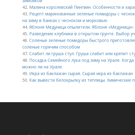
зимовкой
42.
Малина королевский Пингвин. Особенности и хара
43.
Рецепт маринованные зеленые помидоры с чесно
на зиму в банках с чесноком и морковью
44.
Яблоня Медуница опылители. Яблоня «Медуница»: 
45.
Разведение клубники в открытом грунте. Выбор уч
46.
Соленые зеленые помидоры быстрого приготовле
соленые горячим способом
47.
Слабит ли груша стул. Груша слабит или крепит ст
48.
Посадка Семейного лука под зиму на Урале. Когда
можно ли на Урале
49.
Икра из баклажан сырая. Сырая икра из баклажан
50.
Как вывести белокрылку из теплицы. Химические 