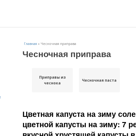
Главная
»
Чесночная приправа
Чесночная приправа
Приправы из
Чесночная паста
чеснока
е
Цветная капуста на зиму соле
цветной капусты на зиму: 7 р
вкусной хрустящей капусты 