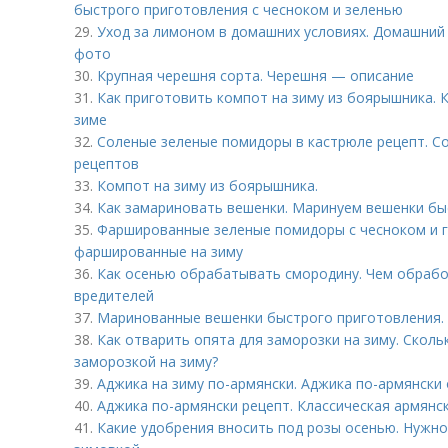
быстрого приготовления с чесноком и зеленью
29.
Уход за лимоном в домашних условиях. Домашний 
фото
30.
Крупная черешня сорта. Черешня — описание
31.
Как приготовить компот на зиму из боярышника. 
зиме
32.
Соленые зеленые помидоры в кастрюле рецепт. С
рецептов
33.
Компот на зиму из боярышника.
34.
Как замариновать вешенки. Маринуем вешенки быс
35.
Фаршированные зеленые помидоры с чесноком и г
фаршированные на зиму
36.
Как осенью обрабатывать смородину. Чем обрабо
вредителей
37.
Маринованные вешенки быстрого приготовления.
38.
Как отварить опята для заморозки на зиму. Сколь
заморозкой на зиму?
39.
Аджика на зиму по-армянски. Аджика по-армянски 
40.
Аджика по-армянски рецепт. Классическая армянс
41.
Какие удобрения вносить под розы осенью. Нужно