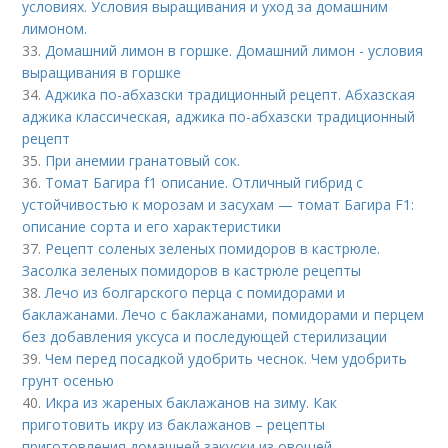
условиях. Условия выращивания и уход за домашним
лимоном.
33.
Домашний лимон в горшке. Домашний лимон - условия
выращивания в горшке
34.
Аджика по-абхазски традиционный рецепт. Абхазская
аджика классическая, аджика по-абхазски традиционный
рецепт
35.
При анемии гранатовый сок.
36.
Томат Багира f1 описание. Отличный гибрид с
устойчивостью к морозам и засухам — томат Багира F1:
описание сорта и его характеристики
37.
Рецепт соленых зеленых помидоров в кастрюле.
Засолка зеленых помидоров в кастрюле рецепты
38.
Лечо из болгарского перца с помидорами и
баклажанами. Лечо с баклажанами, помидорами и перцем
без добавления уксуса и последующей стерилизации
39.
Чем перед посадкой удобрить чеснок. Чем удобрить
грунт осенью
40.
Икра из жареных баклажанов на зиму. Как
приготовить икру из баклажанов – рецепты
приготовления домашней закуски из овощей