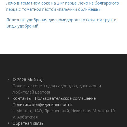
Лечо в томатном соке на 2 кг перца. Лечо из болгарского
перца с томатной пастой «пальчики оближешь»
Полезные удобрения для помидоров в открытом грунте.
Виды удобрений
© 2026 Мой сад
Полезные советы для садоводов, дачников и
любителей цветов!
Контакты
Пользовательское соглашение
Политика конфидециальности
г. Москва, ЦАО, Пресненский, Никитская М. улица 10,
м. Арбатская
Обратная связь