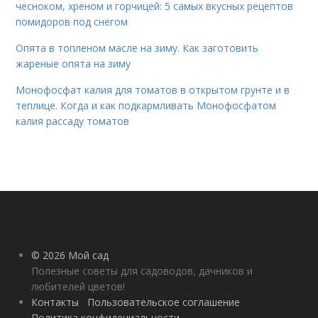
чесноком, хреном и горчицей: 5 самых вкусных рецептов
помидоров под снегом
Опята в топленом масле на зиму. Как заготовить
жареные опята на зиму
Монофосфат калия для томатов в открытом грунте и в
теплице. Когда и как подкармливать Монофосфатом
калия рассаду томатов
© 2026 Мой сад
Полезные советы для садоводов, дачников и
любителей цветов!
Контакты
Пользовательское соглашение
Политика конфидециальности