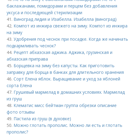
баклажанами, помидорами и перцем без добавления
уксуса и последующей стерилизации
41.
Виноград лидия и Изабелла. Изабелла (виноград)
42.
Компот из инжира свежего на зиму. Компот из инжира
на зиму
43.
Удобрения под чеснок при посадке. Когда же начинать
подкармливать чеснок?
44.
Рецепт абхазская аджика. Аджика, грузинская и
абхазская приправа
45.
Борщевка на зиму без капусты. Как приготовить
заправку для борща в банках для длительного хранения
46.
Сорт Елена яблок. Выращивание и уход за яблоней
сорта Елена
47.
Грушевый мармелад в домашних условиях. Мармелад
из груш
48.
Клематис мисс бейтман группа обрезки описание
фото отзывы
49.
Пастила из груш (в духовке)
50.
Можно глотать прополис. Можно ли есть и глотать
прополис?