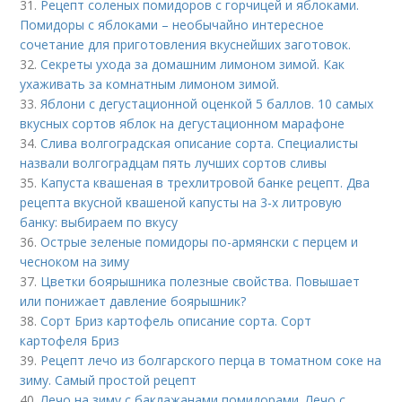
31.
Рецепт соленых помидоров с горчицей и яблоками.
Помидоры с яблоками – необычайно интересное
сочетание для приготовления вкуснейших заготовок.
32.
Секреты ухода за домашним лимоном зимой. Как
ухаживать за комнатным лимоном зимой.
33.
Яблони с дегустационной оценкой 5 баллов. 10 самых
вкусных сортов яблок на дегустационном марафоне
34.
Слива волгоградская описание сорта. Специалисты
назвали волгоградцам пять лучших сортов сливы
35.
Капуста квашеная в трехлитровой банке рецепт. Два
рецепта вкусной квашеной капусты на 3-х литровую
банку: выбираем по вкусу
36.
Острые зеленые помидоры по-армянски с перцем и
чесноком на зиму
37.
Цветки боярышника полезные свойства. Повышает
или понижает давление боярышник?
38.
Сорт Бриз картофель описание сорта. Сорт
картофеля Бриз
39.
Рецепт лечо из болгарского перца в томатном соке на
зиму. Самый простой рецепт
40.
Лечо на зиму с баклажанами помидорами. Лечо с