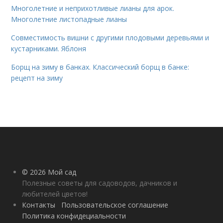
Многолетние и неприхотливые лианы для арок.
Многолетние листопадные лианы
Совместимость вишни с другими плодовыми деревьями и
кустарниками. Яблоня
Борщ на зиму в банках. Классический борщ в банке:
рецепт на зиму
© 2026 Мой сад
Полезные советы для садоводов, дачников и
любителей цветов!
Контакты
Пользовательское соглашение
Политика конфидециальности