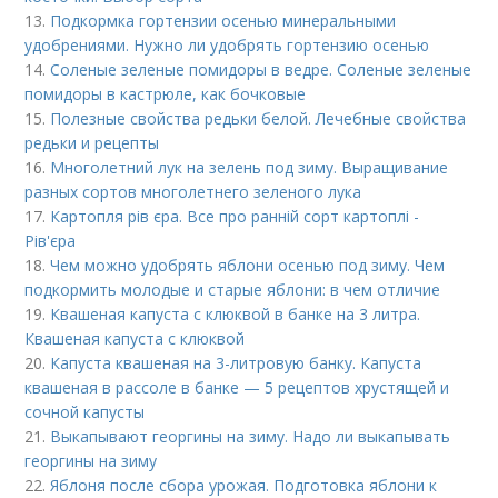
13.
Подкормка гортензии осенью минеральными
удобрениями. Нужно ли удобрять гортензию осенью
14.
Соленые зеленые помидоры в ведре. Соленые зеленые
помидоры в кастрюле, как бочковые
15.
Полезные свойства редьки белой. Лечебные свойства
редьки и рецепты
16.
Многолетний лук на зелень под зиму. Выращивание
разных сортов многолетнего зеленого лука
17.
Картопля рів єра. Все про ранній сорт картоплі -
Рів'єра
18.
Чем можно удобрять яблони осенью под зиму. Чем
подкормить молодые и старые яблони: в чем отличие
19.
Квашеная капуста с клюквой в банке на 3 литра.
Квашеная капуста с клюквой
20.
Капуста квашеная на 3-литровую банку. Капуста
квашеная в рассоле в банке — 5 рецептов хрустящей и
сочной капусты
21.
Выкапывают георгины на зиму. Надо ли выкапывать
георгины на зиму
22.
Яблоня после сбора урожая. Подготовка яблони к