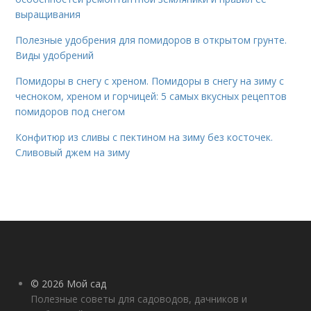
выращивания
Полезные удобрения для помидоров в открытом грунте.
Виды удобрений
Помидоры в снегу с хреном. Помидоры в снегу на зиму с
чесноком, хреном и горчицей: 5 самых вкусных рецептов
помидоров под снегом
Конфитюр из сливы с пектином на зиму без косточек.
Сливовый джем на зиму
© 2026 Мой сад
Полезные советы для садоводов, дачников и