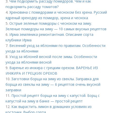
3.
Чем подкормить рассаду помидоров. Чем и как
подкормить рассаду томатов?
4.
Хреновина с помидорами и чесноком без хрена. Русский
ядреный хренодер из помидор, хрена и чеснока
5.
Острые зеленые помидоры с чесноком на зиму.
Зеленые помидоры на зиму — 10 самых вкусных рецептов
6.
Ирма земляника ремонтантная. Описание сорта
клубники Ирма
7.
Весенний уход за яблонями по правилам. Особенности
ухода за яблонями
8.
Уход за яблоней весной после зимы. Особенности
ухода за яблонями весной
9.
Варенье из инжира с грецким орехом. ВАРЕНЬЕ ИЗ
ИНЖИРА И ГРЕЦКИХ ОРЕХОВ
10.
Заготовки борща на зиму из свеклы. Заправка для
борща из свеклы на зиму — 6 рецептов очень вкусной
заправки
11.
Простой рецепт борща на зиму с капустой. Борщ с
капустой на зиму в банке — простой рецепт
12.
Как вырастить лимон в домашних условиях из
косточки. Выбор сорта