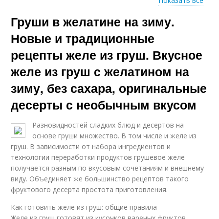
Показать все
Груши в желатине на зиму.
Желе из грушевого
пюре
Новые и традиционные
рецепты желе из груш. Вкусное
желе из груш с желатином на
зиму, без сахара, оригинальные
десерты с необычным вкусом
Разновидностей сладких блюд и десертов на
основе груши множество. В том числе и желе из
груш. В зависимости от набора ингредиентов и
технологии переработки продуктов грушевое желе
получается разным по вкусовым сочетаниям и внешнему
виду. Объединяет же большинство рецептов такого
фруктового десерта простота приготовления.
Как готовить желе из груш: общие правила
Желе из груш готовят из кусочков вареных фруктов,