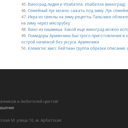
45.
Виноград лидия и Изабелла. Изабелла (виноград)
46.
Семейный лук можно сажать под зиму. Лук семейны
47.
Икра из свеклы на зиму рецепты Пальчики оближе
на зиму через мясорубку
48.
Вино из кишмиша. Какой еще виноград можно исп
49.
Помидоры Армянчики быстрого приготовления в 
острой начинкой без уксуса. Армянчики
50.
Клематис мисс бейтман группа обрезки описание
ачников и любителей цветов!
лашение
ская М. улица 10, м. Арбатская