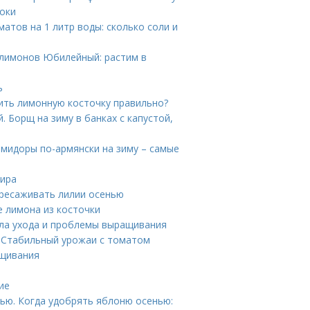
роки
матов на 1 литр воды: сколько соли и
 лимонов Юбилейный: растим в
ь
дить лимонную косточку правильно?
. Борщ на зиму в банках с капустой,
мидоры по-армянски на зиму – самые
жира
ересаживать лилии осенью
 лимона из косточки
ила ухода и проблемы выращивания
. Стабильный урожаи с томатом
ащивания
ие
ью. Когда удобрять яблоню осенью: