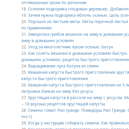
оптимальные сроки по регионам
18.
Осенняя подкормка плодовых деревьев.. Добавлен
19.
Зачем нужна подкормка яблонь осенью. Цель осе
20.
Порошок из листьев мяты. Мяты перечной листья 
по применению
21.
Заморозка грибов вешенок на зиму в домашних ус
зиму в домашних условиях
22.
Уход за многолетним луком осенью. Батун
23.
Как солить вешенки в домашних условиях быстро. 
домашних условиях, рецепты быстрого приготовления
24.
Выращивание лука батуна из семян
25.
Квашеная капуста быстрого приготовления хрустя
капуста быстрого приготовления
26.
Квашеная капуста быстрого приготовления на 3 ли
литровых банках на зиму без уксуса
27.
Хрустящая капуста в рассоле на зиму с уксусом. М
– 10 вкусных рецептов хрустящей капусты
28.
Семена томат Рио гранде. Помидоры Рио Гранде.
пост).
29.
Когда у настурции собирать семена. Как правильн