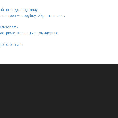
й, посадка под зиму.
шь через мясорубку. Икра из свеклы
ользовать
кастрюле. Квашеные помидоры с
 фото отзывы