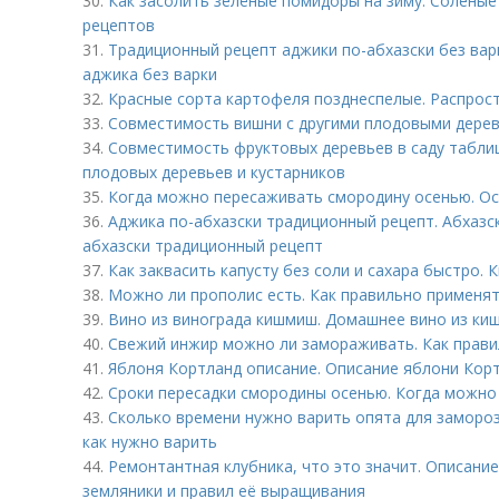
30.
Как засолить зелёные помидоры на зиму. Солены
рецептов
31.
Традиционный рецепт аджики по-абхазски без варк
аджика без варки
32.
Красные сорта картофеля позднеспелые. Распрос
33.
Совместимость вишни с другими плодовыми дерев
34.
Совместимость фруктовых деревьев в саду табли
плодовых деревьев и кустарников
35.
Когда можно пересаживать смородину осенью. Ос
36.
Аджика по-абхазски традиционный рецепт. Абхазск
абхазски традиционный рецепт
37.
Как заквасить капусту без соли и сахара быстро. 
38.
Можно ли прополис есть. Как правильно применя
39.
Вино из винограда кишмиш. Домашнее вино из ки
40.
Свежий инжир можно ли замораживать. Как прави
41.
Яблоня Кортланд описание. Описание яблони Кор
42.
Сроки пересадки смородины осенью. Когда можно
43.
Сколько времени нужно варить опята для замороз
как нужно варить
44.
Ремонтантная клубника, что это значит. Описани
земляники и правил её выращивания