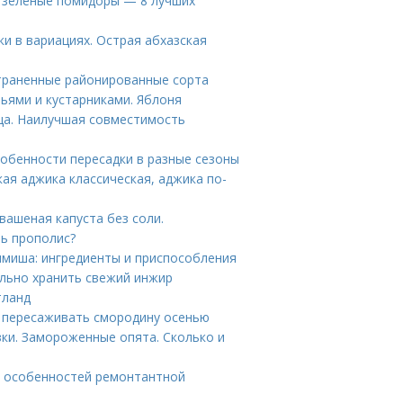
е зеленые помидоры — 8 лучших
и в вариациях. Острая абхазская
траненные районированные сорта
ьями и кустарниками. Яблоня
ца. Наилучшая совместимость
обенности пересадки в разные сезоны
ая аджика классическая, аджика по-
Квашеная капуста без соли.
ть прополис?
шмиша: ингредиенты и приспособления
льно хранить свежий инжир
тланд
 пересаживать смородину осенью
ки. Замороженные опята. Сколько и
е особенностей ремонтантной