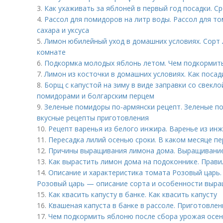
3.
Как ухаживать за яблоней в первый год посадки. С
4.
Рассол для помидоров на литр воды. Рассол для то
сахара и уксуса
5.
Лимон юбилейный уход в домашних условиях. Сорт
комнате
6.
Подкормка молодых яблонь летом. Чем подкормит
7.
Лимон из косточки в домашних условиях. Как поса
8.
Борщ с капустой на зиму в виде заправки со свеклой
помидорами и болгарским перцем
9.
Зеленые помидоры по-армянски рецепт. Зеленые по
вкусные рецепты приготовления
10.
Рецепт варенья из белого инжира. Варенье из ин
11.
Пересадка лилий осенью сроки. В каком месяце п
12.
Причины выращивания лимона дома. Выращивание
13.
Как вырастить лимон дома на подоконнике. Прав
14.
Описание и характеристика томата Розовый царь
Розовый царь — описание сорта и особенности выр
15.
Как квасить капусту в банке. Как квасить капусту
16.
Квашеная капуста в банке в рассоле. Приготовлен
17.
Чем подкормить яблоню после сбора урожая осен